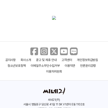
(2020)
(2018)
(2017)
배우(기철암)
배우(윤도빈)
배우(박재영)
워킹 맘 육아 대디
뻐꾸기 둥지
공지사항
회사소개
광고 및 제휴 안내
고객센터
개인정보취급방침
청소년보호정책
이메일주소무단수집거부
이용약관
언론윤리강령
(2016)
(2014)
배우(박진성)
배우(유성빈)
이용자위원회
씨네21(주)
서울시 영등포구 당산로 41길 11 SK V1센터 E동 1102호