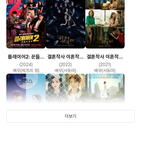
플레이어2: 꾼들의
결혼작사 이혼작곡
결혼작사 이혼작곡
전쟁
시즌3
시즌2
(2024)
(2022)
(2021)
배우(제프리 정)
배우(서동마)
배우(서동마)
더보기
앨리스
비밀과 거짓말
돌아온 복단지