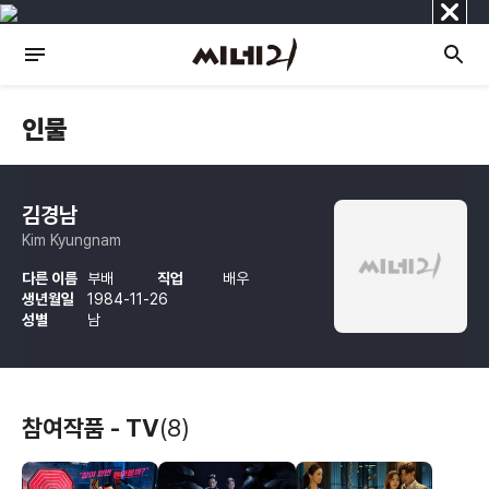
닫
기
인물
김경남
Kim Kyungnam
다른 이름
부배
직업
배우
생년월일
1984-11-26
성별
남
참여작품 - TV
(8)