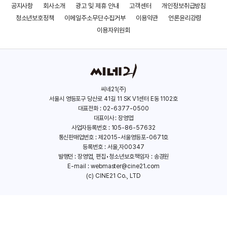
공지사항
회사소개
광고 및 제휴 안내
고객센터
개인정보취급방침
청소년보호정책
이메일주소무단수집거부
이용약관
언론윤리강령
이용자위원회
씨네21(주)
서울시 영등포구 당산로 41길 11 SK V1센터 E동 1102호
대표전화 : 02-6377-0500
대표이사 : 장영엽
사업자등록번호 : 105-86-57632
통신판매업번호 : 제2015-서울영등포-0671호
등록번호 : 서울,자00347
발행인 : 장영엽, 편집•청소년보호책임자 : 송경원
E-mail :
webmaster@cine21.com
(c) CINE21 Co., LTD