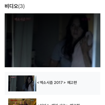
슈퍼 사이클론 스톰
악령의 재림
엑소시즘 2017
비디오
(3)
(2012)
(2012)
(2012)
배우
배우
배우(바네스)
T
h
i
s
i
s
a
m
o
d
a
l
w
i
n
d
o
w
.
＜엑소시즘 2017＞ 예고편