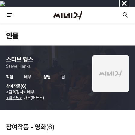
닫
기
인물
스티브 행스
Steve Hanks
직업
배우
성별
남
참여작품(6)
<감옥정사>
배우
<리스닝>
배우(매튜스)
참여작품 - 영화
(6)