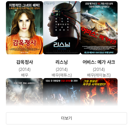
감옥정사
리스닝
어비스: 메가 샤크
(2014)
(2014)
(2014)
배우
배우(매튜스)
배우(레이놀즈)
더보기