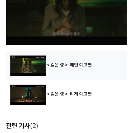
o
d
a
l
w
i
n
d
o
w
.
＜검은 령＞ 메인 예고편
＜검은 령＞ 티저 예고편
관련 기사
(2)