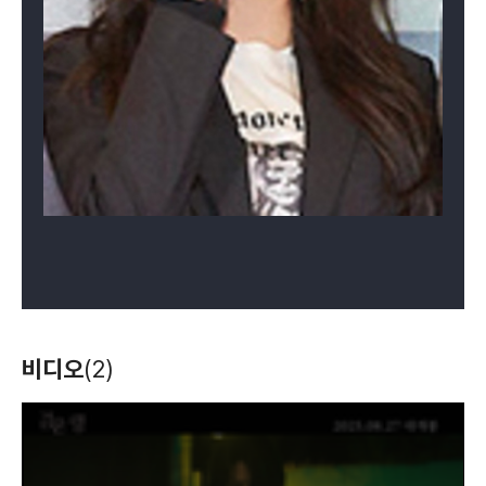
비디오
(2)
T
h
i
s
i
s
a
m