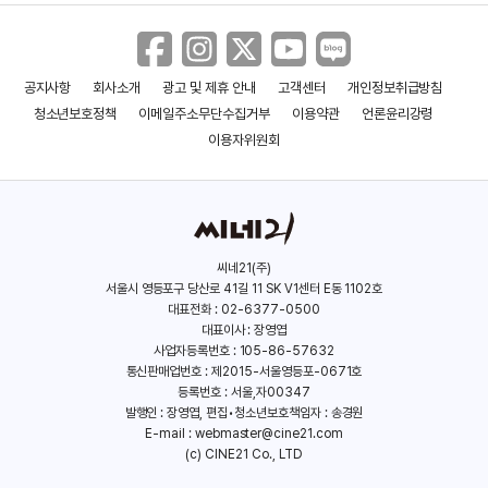
공지사항
회사소개
광고 및 제휴 안내
고객센터
개인정보취급방침
청소년보호정책
이메일주소무단수집거부
이용약관
언론윤리강령
이용자위원회
씨네21(주)
서울시 영등포구 당산로 41길 11 SK V1센터 E동 1102호
대표전화 : 02-6377-0500
대표이사 : 장영엽
사업자등록번호 : 105-86-57632
통신판매업번호 : 제2015-서울영등포-0671호
등록번호 : 서울,자00347
발행인 : 장영엽, 편집•청소년보호책임자 : 송경원
E-mail :
webmaster@cine21.com
(c) CINE21 Co., LTD