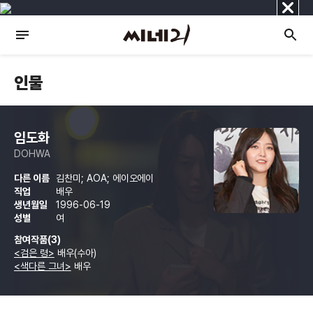
닫
기
인물
임도화
DOHWA
다른 이름
김찬미; AOA; 에이오에이
직업
배우
생년월일
1996-06-19
성별
여
참여작품(3)
<검은 령>
배우(수아)
<색다른 그녀>
배우