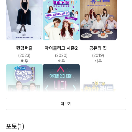
퀸덤퍼즐
아이돌리그 시즌2
공유의 집
(2023)
(2020)
(2019)
배우
배우
배우
더보기
책잇아웃 - 책장을
내가 배우다
하하랜드
포토
(1)
보고 싶어
(2018)
(2017)
(2017)