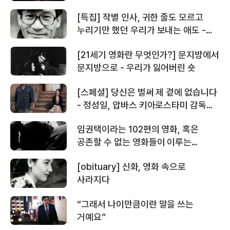
[특집] 작별 인사, 귀한 줄도 모르고
누리기만 했던 우리가 보내는 애도 -
정성일 평론가·감독이 기억하는 안성기
[21세기 영화란 무엇인가?] 문지방에서
문지방으로 - 우리가 잃어버린 숏
[스페셜] 당신은 벌써 제 곁에 없습니다
- 정성일, 압바스 키아로스타미 감독을
추모하다
임권택이라는 102편의 영화, 혹은
공존할 수 없는 영화들이 이루는
임권택이라는 하나의 별자리
[obituary] 신화, 영화 속으로
사라지다
“그래서 나이만큼이란 말을 쓰는
거예요”