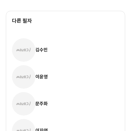
다른 필자
김수민
이윤영
문주화
이자연