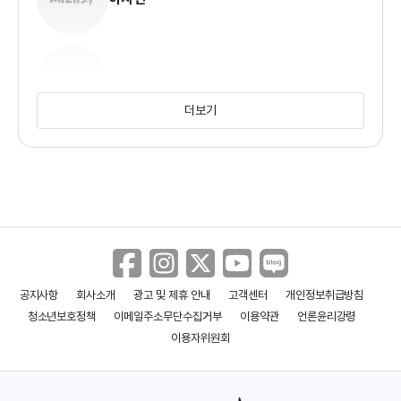
김현수
더보기
한희주
정희진
공지사항
회사소개
광고 및 제휴 안내
고객센터
개인정보취급방침
청소년보호정책
이메일주소무단수집거부
이용약관
언론윤리강령
오진우
이용자위원회