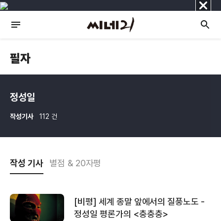
닫
기
필자
정성일
작성기사
112 건
작성 기사
별점 & 20자평
[비평] 세계 종말 앞에서의 질풍노도 -
정성일 평론가의 <충충충>