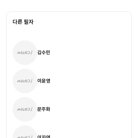
다른 필자
김수민
이윤영
문주화
이자연