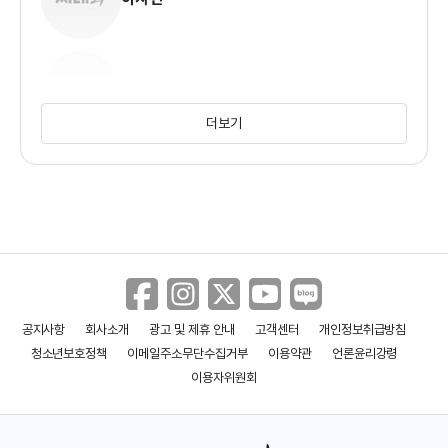
김현수
더보기
한희주
정희진
공지사항
회사소개
광고 및 제휴 안내
고객센터
개인정보취급방침
청소년보호정책
이메일주소무단수집거부
이용약관
언론윤리강령
오진우
이용자위원회