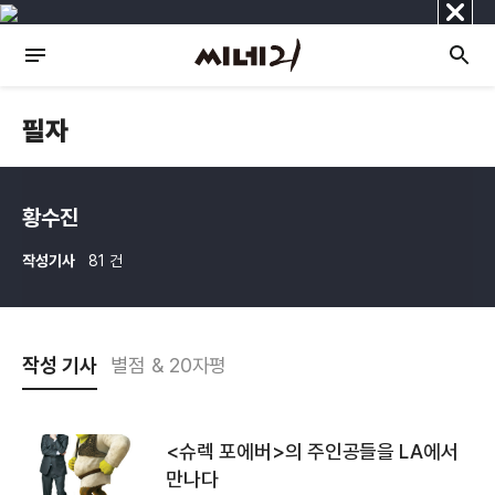
닫
기
필자
황수진
작성기사
81 건
작성 기사
별점 & 20자평
<슈렉 포에버>의 주인공들을 LA에서
만나다