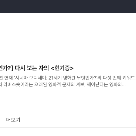
인가?] 다시 보는 자의 <현기증>
특별 연재 ‘시네마 오디세이: 21세기 영화란 무엇인가?’의 다섯 번째 키워
숏과 리버스숏이라는 오래된 영화적 문제의 계보, 깨어난다는 영화의
시네마 이론을 중심으로 한 ‘촬영하기’의 현황을 살피며 21세기가
주한 것들을 불러냈다. 마지막 순
더보기