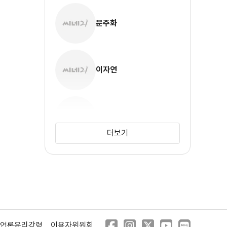
문주화
이자연
김현수
더보기
한희주
정희진
언론윤리강령
이용자위원회