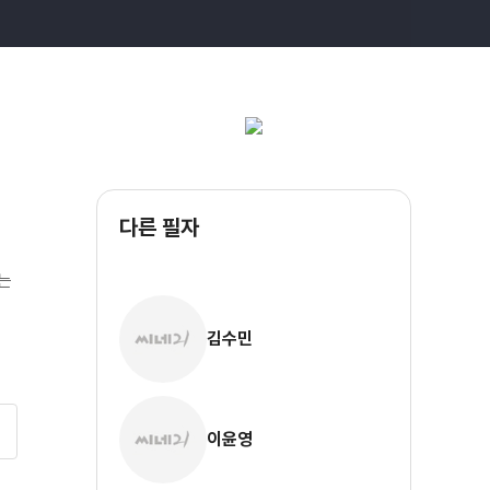
다른 필자
드는
김수민
이윤영