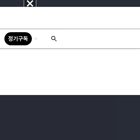
닫
기
정기구독