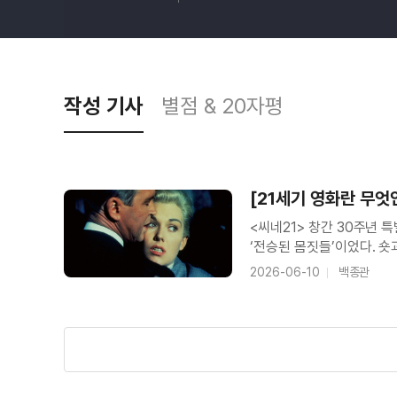
작성 기사
별점 & 20자평
[21세기 영화란 무엇
<씨네21> 창간 30주년 
‘전승된 몸짓들’이었다. 
모더니즘적 특질, 포스트-
2026-06-10
백종관
20세기에서 전승하거나 변