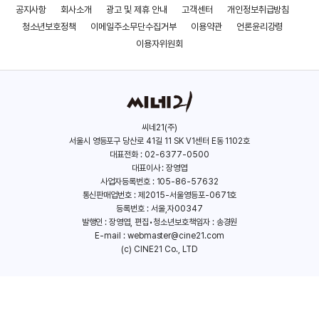
공지사항
회사소개
광고 및 제휴 안내
고객센터
개인정보취급방침
청소년보호정책
이메일주소무단수집거부
이용약관
언론윤리강령
이용자위원회
씨네21(주)
서울시 영등포구 당산로 41길 11 SK V1센터 E동 1102호
대표전화 : 02-6377-0500
대표이사 : 장영엽
사업자등록번호 : 105-86-57632
통신판매업번호 : 제2015-서울영등포-0671호
등록번호 : 서울,자00347
발행인 : 장영엽, 편집•청소년보호책임자 : 송경원
E-mail :
webmaster@cine21.com
(c) CINE21 Co., LTD