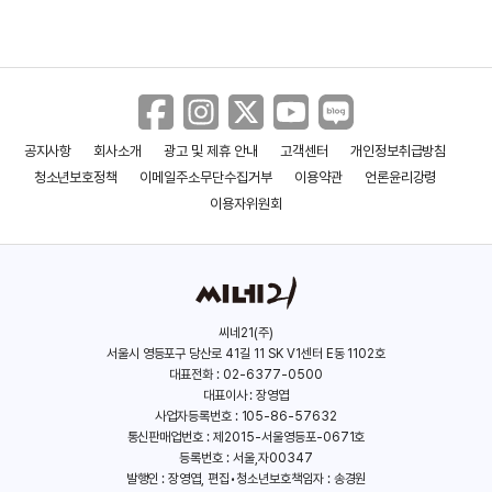
공지사항
회사소개
광고 및 제휴 안내
고객센터
개인정보취급방침
청소년보호정책
이메일주소무단수집거부
이용약관
언론윤리강령
이용자위원회
씨네21(주)
서울시 영등포구 당산로 41길 11 SK V1센터 E동 1102호
대표전화 : 02-6377-0500
대표이사 : 장영엽
사업자등록번호 : 105-86-57632
통신판매업번호 : 제2015-서울영등포-0671호
등록번호 : 서울,자00347
발행인 : 장영엽, 편집•청소년보호책임자 : 송경원