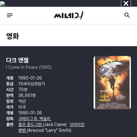
닫
기
영화
다크 앤젤
I Come In Peace (1990)
개봉
1990-01-26
등급
15세이상관람가
시간
70분
관객
36,951명
장르
액션
국가
미국
개봉
1990-01-26
감독
크레이그 R. 백슬리
출연
돌프 룬드그렌
(Jack Caine)
브라이언
벤벤
(Arwood "Larry" Smith)