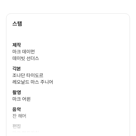
스탭
제작
마크 데이먼
데이빗 선더스
각본
조나단 타이도르
레오날드 마스 주니어
촬영
마크 어윈
음악
잔 해머
편집
마크 헬프리치