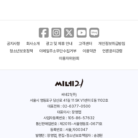
공지사항
회사소개
광고 및 제휴 안내
고객센터
개인정보취급방침
킬 힘: 더 리벤지
아쿠아맨과 로스트 킹덤
청소년보호정책
이메일주소무단수집거부
이용약관
언론윤리강령
(2023)
(2023)
이용자위원회
씨네21(주)
서울시 영등포구 당산로 41길 11 SK V1센터 E동 1102호
대표전화 : 02-6377-0500
대표이사 : 장영엽
사업자등록번호 : 105-86-57632
통신판매업번호 : 제2015-서울영등포-0671호
등록번호 : 서울,자00347
발행인 : 장영엽, 편집•청소년보호책임자 : 송경원