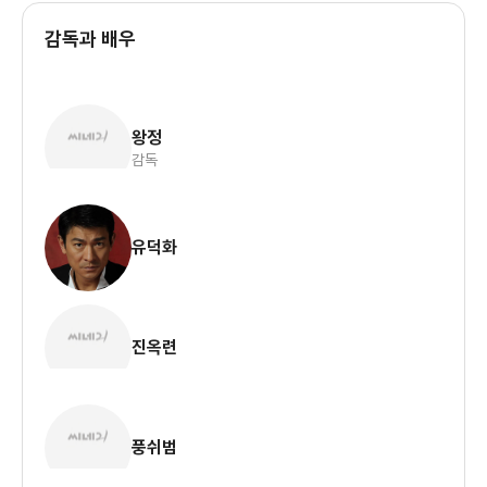
감독과 배우
왕정
감독
유덕화
진옥련
풍쉬범