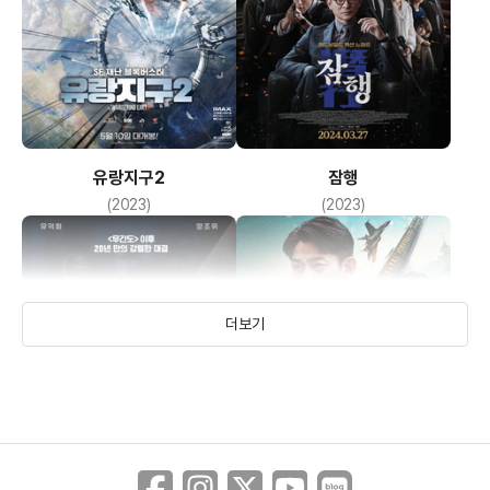
유랑지구2
잠행
(2023)
(2023)
더보기