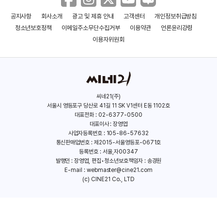
공지사항
회사소개
광고 및 제휴 안내
고객센터
개인정보취급방침
골드핑거
모스크바 미션
청소년보호정책
이메일주소무단수집거부
이용약관
언론윤리강령
(2023)
(2023)
이용자위원회
씨네21(주)
서울시 영등포구 당산로 41길 11 SK V1센터 E동 1102호
대표전화 : 02-6377-0500
대표이사 : 장영엽
사업자등록번호 : 105-86-57632
통신판매업번호 : 제2015-서울영등포-0671호
등록번호 : 서울,자00347
발행인 : 장영엽, 편집•청소년보호책임자 : 송경원
E-mail :
webmaster@cine21.com
(c) CINE21 Co., LTD
엔드게임: 나는 킬러다
쇼크 웨이브2
(2021)
(2020)