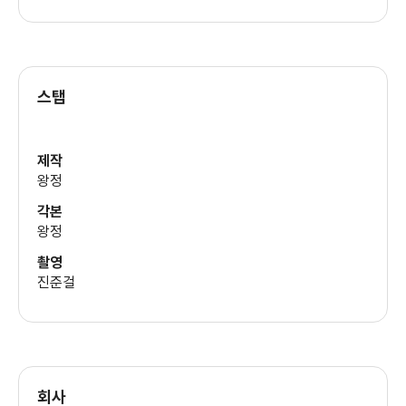
스탭
제작
왕정
각본
왕정
촬영
진준걸
회사