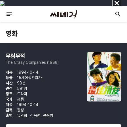
닫
기
영화
무림무적
The Crazy Companies (1988)
개봉
1994-10-14
등급
15세이상관람가
시간
98분
관객
591명
장르
드라마
국가
홍콩
개봉
1994-10-14
감독
왕정
출연
유덕화
진옥련
풍쉬범