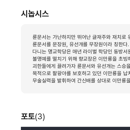
시놉시스
륜문서는 가난하지만 뛰어난 글재주와 재치로 
륜문서를 문장원, 유선개를 무장원이라 칭한다.
다니는 명교학당은 매년 라이벌 학당인 동방서원
불명예를 떨치기 위해 향교장은 이만룡을 초빙
괴한들에게 끌려가자 륜문서와 유선개는 스승을
목적으로 팔왕야를 보호하고 있던 이만룡을 납치
무술실력을 발휘하여 간신배를 상대로 이만룡을
포토
(3)