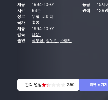
개봉
1994-10-01
등급
15세
시간
94분
관객
139
장르
무협, 코미디
국가
홍콩
개봉
1994-10-01
감독
나문
출연
곽부성
장위건
주혜민
관객 별점
2.50
리뷰 남기기