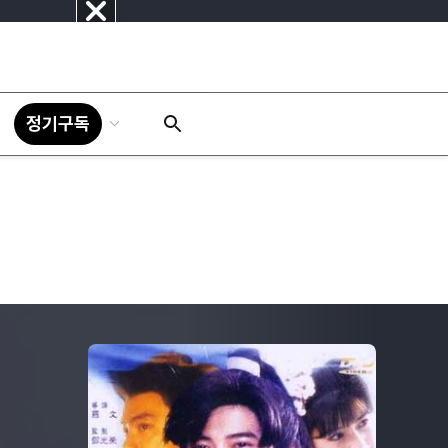
닫
기
정기구독