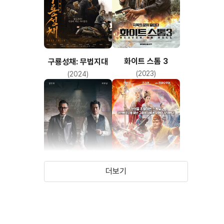
화이트 스톰 3
구룡성채: 무법지대
(2023)
(2024)
더보기
풍재기시
몽키킹3: 서유기
여인왕국
(2022)
(2018)