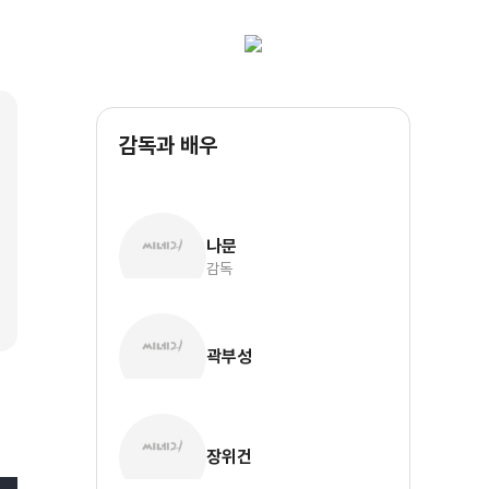
감독과 배우
나문
감독
곽부성
장위건