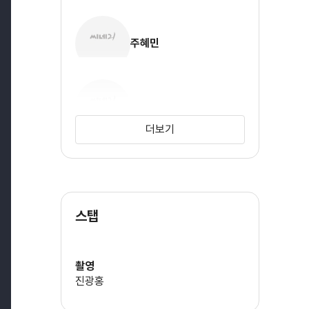
주혜민
오맹달
더보기
양가인
스탭
정칙사
촬영
진광홍
주문건