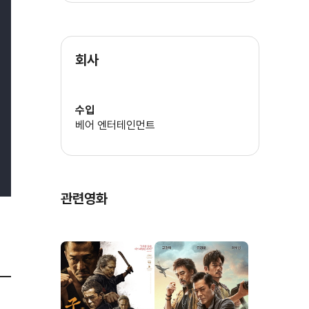
유가휘
회사
수입
베어 엔터테인먼트
관련영화