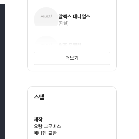
알렉스 대니얼스
(마샬)
랄프 모엘러
(브릭)
더보기
데일 해돈
(펄)
스탭
빈센트 클린
(펜더)
제작
요람 그로버스
메나헴 골란