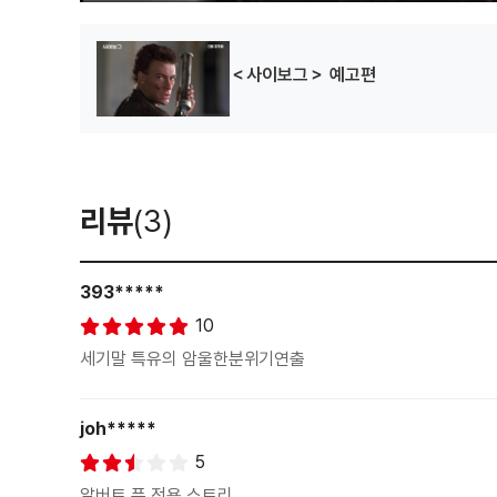
＜사이보그＞ 예고편
리뷰
(3)
393*****
10
세기말 특유의 암울한분위기연출
joh*****
5
알버트 퓬 전용 스토리.