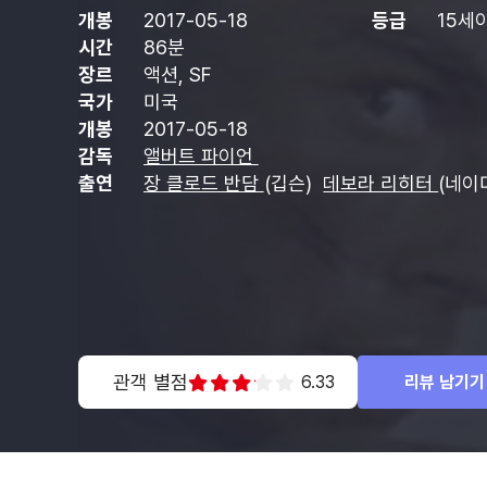
개봉
2017-05-18
등급
15세
시간
86분
장르
액션, SF
국가
미국
개봉
2017-05-18
감독
앨버트 파이언
출연
장 클로드 반담
(깁슨)
데보라 리히터
(네이
관객 별점
6.33
리뷰 남기기