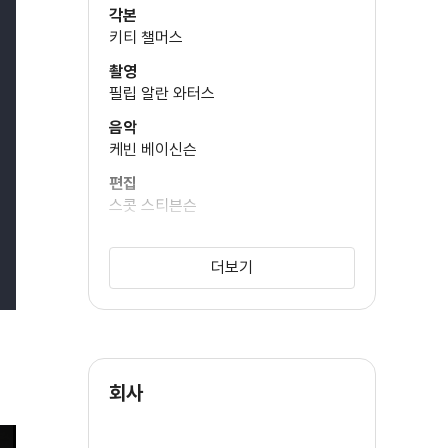
각본
키티 챌머스
촬영
필립 알란 와터스
음악
케빈 베이신슨
편집
스콧 스티븐슨
미술
더글라스 H. 레오나르드
더보기
특수분장
그렉 켄넘
회사