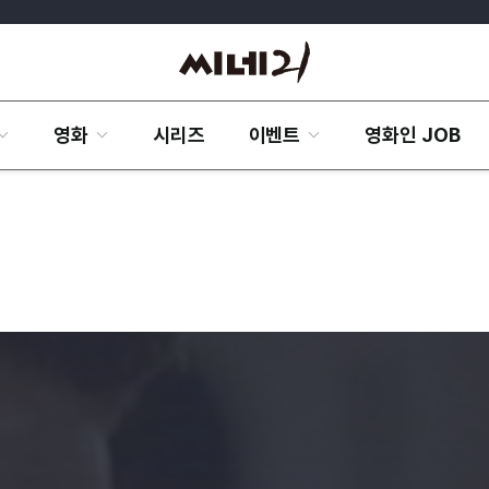
영화
시리즈
이벤트
영화인 JOB