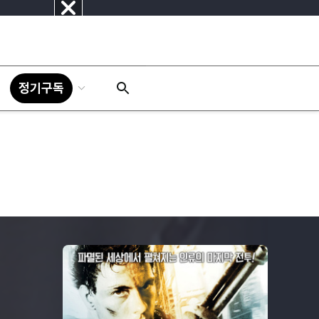
닫
기
정기구독