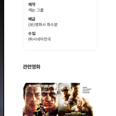
제작
캐논 그룹
배급
(유)영화사 화수분
수입
㈜시네마천국
관련영화