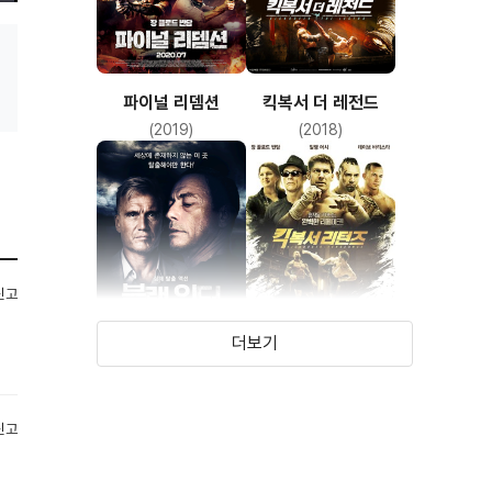
파이널 리뎀션
킥복서 더 레전드
(2019)
(2018)
신고
더보기
블랙 워터
킥복서 리턴즈
(2018)
(2016)
신고