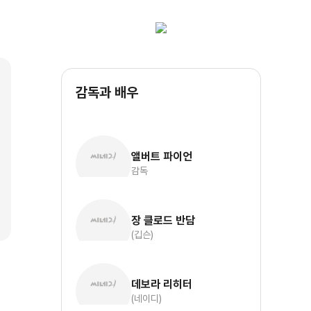
감독과 배우
앨버트 파이언
감독
장 클로드 반담
(깁슨)
데보라 리히터
(네이디)