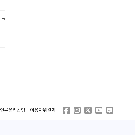
신고
파괴자
거리의 보안관
(2015)
(2014)
언론윤리강령
이용자위원회
거리의 보안관
블랙 이글
(2014)
(1988)