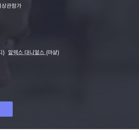
이상관람가
디)
알렉스 대니얼스
(마샬)