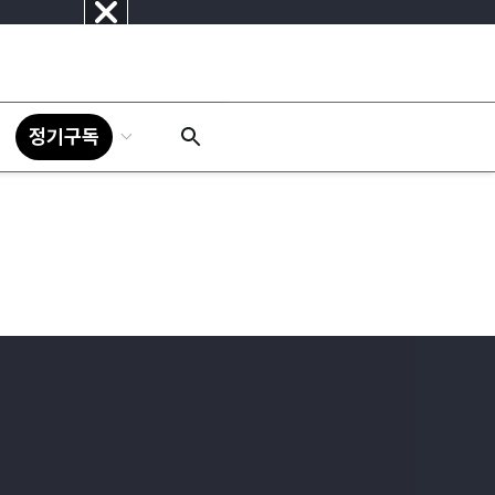
닫
기
정기구독