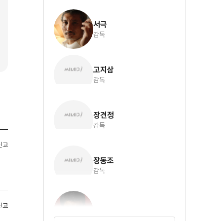
서극
감독
고지삼
감독
장견정
감독
신고
장동조
감독
신고
유덕화