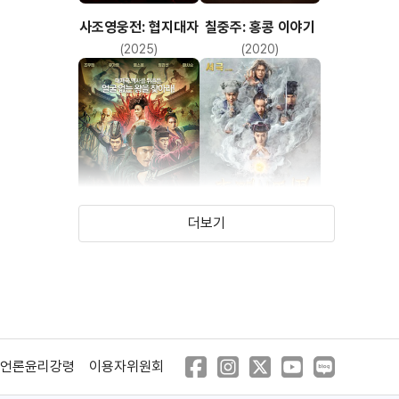
관지림
칠중주: 홍콩 이야기
사조영웅전: 협지대자
(2020)
(2025)
곽부성
여명
더보기
오맹달
적인걸 3: 사대천왕
기문둔갑
(2018)
(2017)
알란 탐
언론윤리강령
이용자위원회