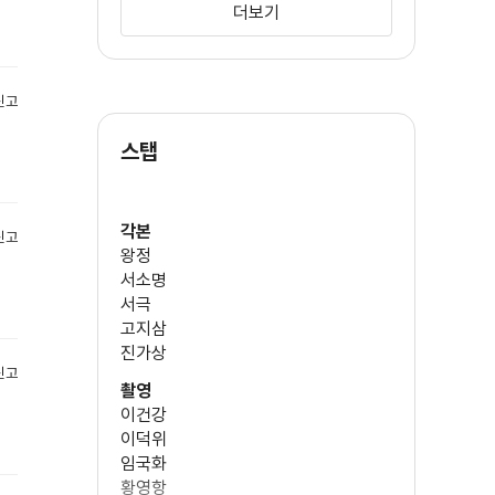
더보기
왕조현
신고
스탭
정유령
각본
신고
왕정
서소명
증지위
서극
고지삼
진가상
신고
장국영
촬영
이건강
이덕위
임국화
양조위
황영항