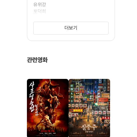
유위강
포덕희
음악
장만옥
더보기
노관정
편집
왕소봉
금마
홍금보
관련영화
호대위
맥자선
미술
양가휘
하검웅
마반초
공리