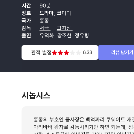
시간
90분
장르
드라마, 코미디
국가
홍콩
감독
서극
고지삼
출연
유덕화
왕조현
정유령
관객 별점
6.33
리뷰 남기기
시놉시스
홍콩의 부호인 증사장은 백억짜리 쿠웨이트 재건
아리바바 왕자를 감동시키기만 하면 되는데, 정