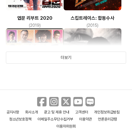
엽문 리부트 2020
스킵트레이스: 합동수사
(2019)
(2015)
더보기
공지사항
회사소개
광고 및 제휴 안내
고객센터
개인정보취급방침
금계SSS
갱스터의 월급날
청소년보호정책
이메일주소무단수집거부
이용약관
언론윤리강령
(2014)
(2014)
이용자위원회