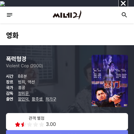
닫
기
영화
폭력형경
Violent Cop (2000)
시간
88분
장르
범죄, 액션
국가
홍콩
감독
정위문
출연
왕민덕
황추생
하가구
관객 별점
3.00