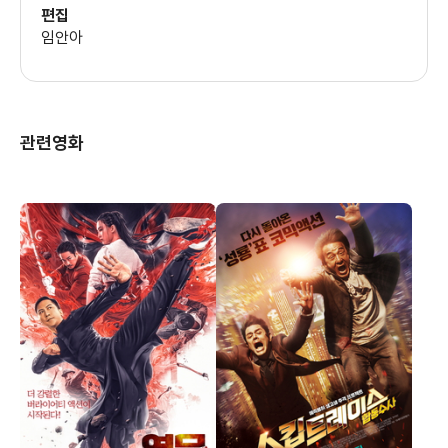
편집
임안아
관련영화