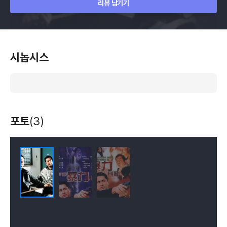
리뷰 남기기
시놉시스
포토
(3)