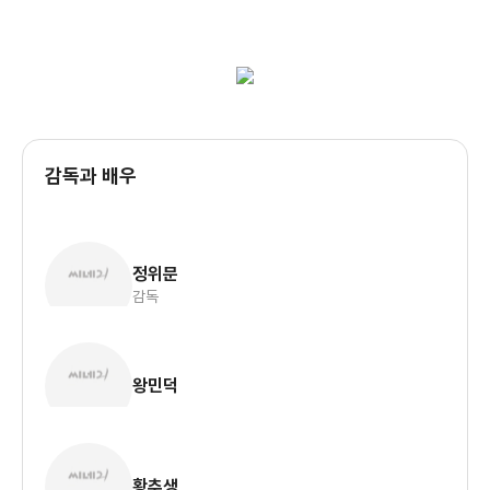
감독과 배우
정위문
감독
왕민덕
황추생