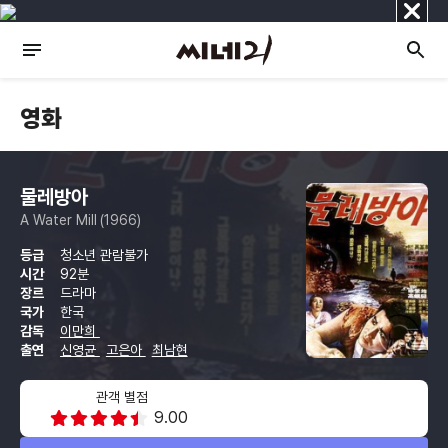
닫
기
영화
물레방아
A Water Mill (1966)
등급
청소년 관람불가
시간
92분
장르
드라마
국가
한국
감독
이만희
출연
신영균
고은아
최남현
관객 별점
9.00