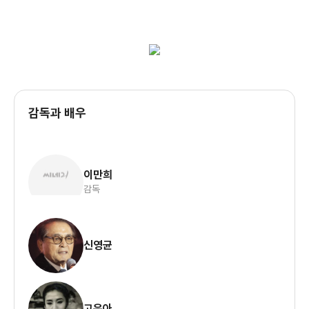
감독과 배우
이만희
감독
신영균
고은아