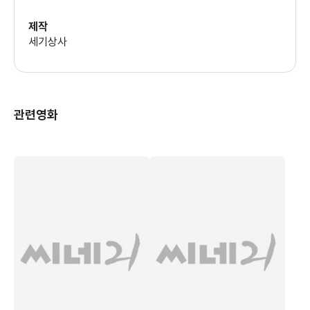
의상
제작
이해윤
세기상사
조감독
김순식
조명
강용신
관련영화