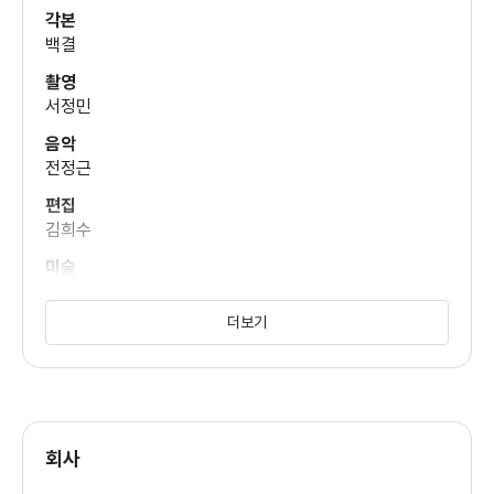
양일민
각본
백결
촬영
서정민
김기범
음악
전정근
편집
백송
김희수
미술
정우택
이업동
더보기
소품
김성순
원작
나도향
음향
회사
최형래