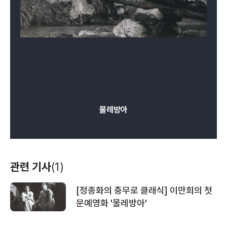
물레방아
관련 기사
(1)
[정종화의 충무로 클래식] 이만희의 첫
문예영화 '물레방아'