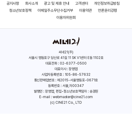
공지사항
회사소개
광고 및 제휴 안내
고객센터
개인정보취급방침
패스트 맨
노스맨
청소년보호정책
이메일주소무단수집거부
이용약관
언론윤리강령
(2023)
(2022)
이용자위원회
씨네21(주)
서울시 영등포구 당산로 41길 11 SK V1센터 E동 1102호
대표전화 : 02-6377-0500
대표이사 : 장영엽
사업자등록번호 : 105-86-57632
통신판매업번호 : 제2015-서울영등포-0671호
등록번호 : 서울,자00347
발행인 : 장영엽, 편집•청소년보호책임자 : 송경원
E-mail :
webmaster@cine21.com
(c) CINE21 Co., LTD
브링 힘 투 미
비잉 더 리카르도스
(2022)
(2021)