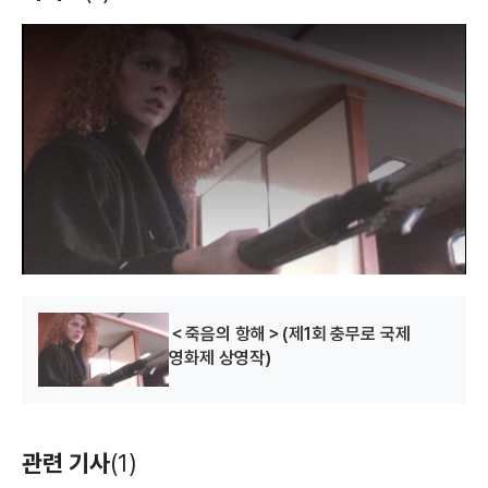
T
h
i
s
i
s
a
m
o
d
a
l
w
i
n
d
o
w
.
＜죽음의 항해＞(제1회 충무로 국제
영화제 상영작)
관련 기사
(1)