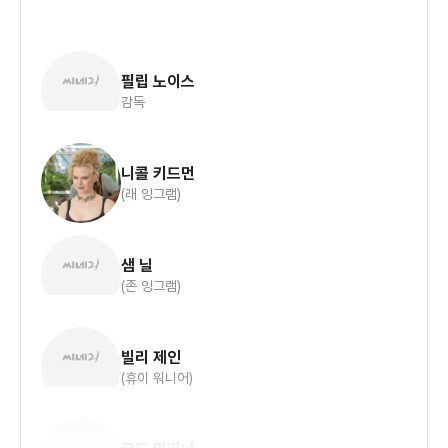
필립 노이스
감독
니콜 키드먼
(래 잉그램)
샘 닐
(존 잉그램)
빌리 제인
(휴이 워니어)