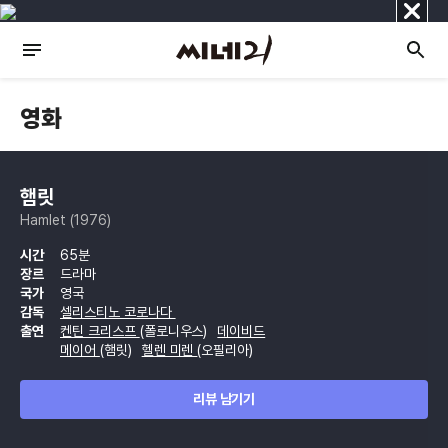
닫
기
영화
햄릿
Hamlet (1976)
시간
65분
장르
드라마
국가
영국
감독
셀리스티노 코로나다
출연
켄틴 크리스프
(폴로니우스)
데이비드
메이어
(햄릿)
헬렌 미렌
(오필리아)
리뷰 남기기