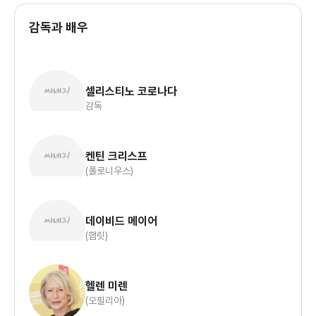
감독과 배우
셀리스티노 코로나다
감독
켄틴 크리스프
(폴로니우스)
데이비드 메이어
(햄릿)
헬렌 미렌
(오필리아)