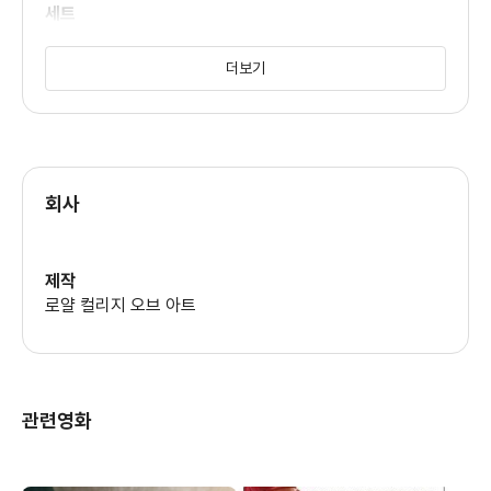
세트
셀리스티노 코로나다
더보기
원작
윌리엄 셰익스피어
의상
나타샤 코닐로프
회사
제작
로얄 컬리지 오브 아트
관련영화