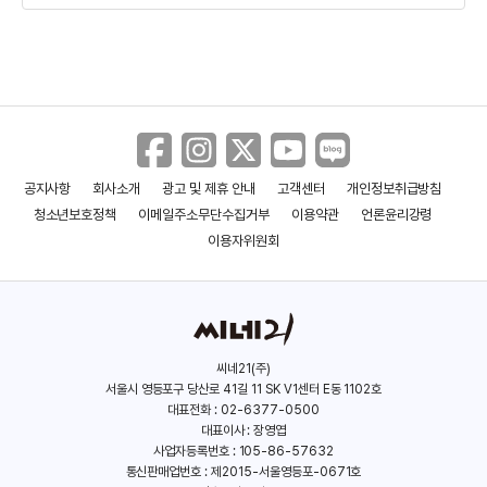
공지사항
회사소개
광고 및 제휴 안내
고객센터
개인정보취급방침
템페스트
청소년보호정책
이메일주소무단수집거부
이용약관
언론윤리강령
(1979)
이용자위원회
씨네21(주)
서울시 영등포구 당산로 41길 11 SK V1센터 E동 1102호
대표전화 : 02-6377-0500
대표이사 : 장영엽
사업자등록번호 : 105-86-57632
통신판매업번호 : 제2015-서울영등포-0671호