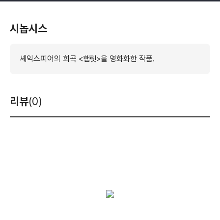
시놉시스
셰익스피어의 희곡 <햄릿>을 영화화한 작품.
리뷰
(0)