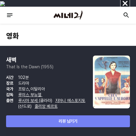
닫
기
영화
새벽
That Is the Dawn (1955)
시간
102분
장르
드라마
국가
프랑스,이탈리아
감독
루이스 부뉴엘
출연
루시아 보세
(클라라)
지아니 에스포지토
(산드로)
줄리앙 베르토
리뷰 남기기