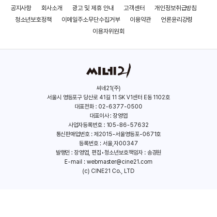
공지사항
회사소개
광고 및 제휴 안내
고객센터
개인정보취급방침
불륜녀 죽이기
2047: 지구 최후의 날
청소년보호정책
이메일주소무단수집거부
이용약관
언론윤리강령
(2015)
(2014)
이용자위원회
씨네21(주)
서울시 영등포구 당산로 41길 11 SK V1센터 E동 1102호
대표전화 : 02-6377-0500
대표이사 : 장영엽
사업자등록번호 : 105-86-57632
통신판매업번호 : 제2015-서울영등포-0671호
등록번호 : 서울,자00347
발행인 : 장영엽, 편집•청소년보호책임자 : 송경원
E-mail :
webmaster@cine21.com
(c) CINE21 Co., LTD
둠스데이 지구 최후의 날
셀러브리티 섹스 테이프
(2013)
(2012)