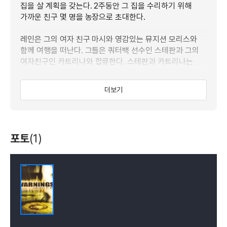
집을 살 계획을 갖는다. 2주동안 그 집을 수리하기 위해
가까운 친구 몇 명을 농장으로 초대한다.
레인은 그의 여자 친구 마시와 영감있는 뮤지션 모리스와
함께 여행을 떠난다. 그들은 쿼터백 선수인 스테판과 그의
여자친구인 카트리나와 합류한다. 스테판과 카트리나는
그들의 친구인 귀엽지만 말썽꾸러기 어린 아이리스를
데려온다. 농장에서의 첫날, 그들은 집 근처의 들판에서
더보기
소름끼치는 기이한 흔적을 발견하게 된다.
그후에 집안에서 이상한 소리를 듣게 되고, 들판에서는 또
다른 기이한 소리가 들린다. 레인은 보안관, 빌에게서 조가
포토
(1)
그의 농장이 외계인에게 침략 당하고 있다는 강박관념에
시달리고 있었다는 이야기를 듣게 된다. 레인은 조가 실제로
농장 근처에서 뭔가 특이한 것을 목격했다는 증거를 갖게
되는데, 역시 음울하고 위험한 무언가가 그들을 지켜보며
기다리고 있다는 사실을 알게 된다.