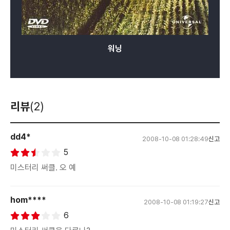
워닝
리뷰
(2)
dd4*
2008-10-08 01:28:49
신고
5
미스터리 써클. 오 예
hom****
2008-10-08 01:19:27
신고
6