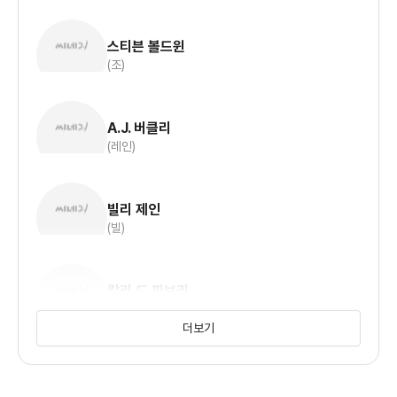
스티븐 볼드윈
(조)
A.J. 버클리
(레인)
빌리 제인
(빌)
칼리 드 파브리
(메이시)
더보기