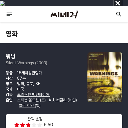
닫
기
영화
워닝
Silent Warnings (2003)
등급
15세이상관람가
시간
87분
장르
범죄, 공포, SF
국가
미국
감독
크리스챤 맥인타이어
출연
스티븐 볼드윈
(조)
A.J. 버클리
(레인)
빌리 제인
(빌)
관객 별점
5.50