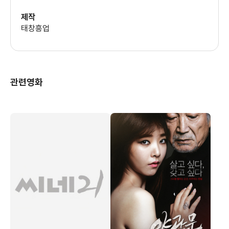
제작
태창흥업
관련영화