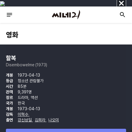
닫
기
영화
할복
Disembowelme (1973)
개봉
1973-04-13
등급
청소년 관람불가
시간
85분
관객
9,391명
장르
드라마, 액션
국가
한국
개봉
1973-04-13
감독
이혁수
출연
강신성일
김희라
나오미