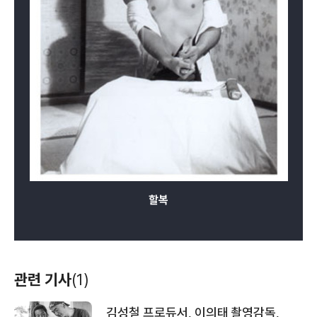
할복
관련 기사
(1)
김성철 프로듀서, 이의태 촬영감독,