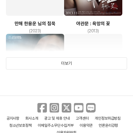
만해 한용운 님의 침묵
야관문 : 욕망의 꽃
(2023)
(2013)
더보기
공지사항
회사소개
광고 및 제휴 안내
고객센터
개인정보취급방침
시
청춘극장
청소년보호정책
이메일주소무단수집거부
이용약관
언론윤리강령
(2009)
(1975)
이용자위원회