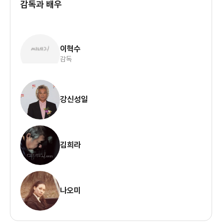
감독과 배우
이혁수
감독
강신성일
김희라
나오미