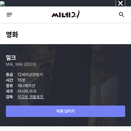
닫
기
영화
밀크
Milk, Milk (2005)
등급
12세이상관람가
시간
16분
장르
애니메이션
국가
러시아,미국
감독
이고르 코발료프
리뷰 남기기