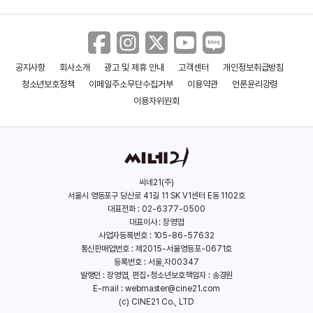
공지사항
회사소개
광고 및 제휴 안내
고객센터
개인정보취급방침
청소년보호정책
이메일주소무단수집거부
이용약관
언론윤리강령
이용자위원회
씨네21(주)
서울시 영등포구 당산로 41길 11 SK V1센터 E동 1102호
대표전화 : 02-6377-0500
대표이사 : 장영엽
사업자등록번호 : 105-86-57632
통신판매업번호 : 제2015-서울영등포-0671호
등록번호 : 서울,자00347
발행인 : 장영엽, 편집•청소년보호책임자 : 송경원
E-mail :
webmaster@cine21.com
(c) CINE21 Co., LTD