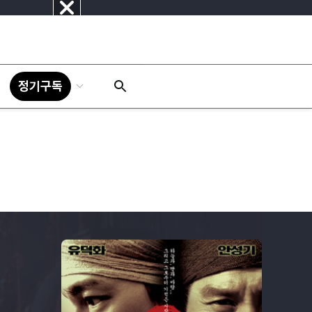
닫
기
정기구독