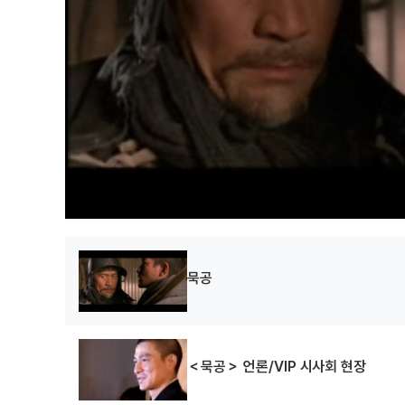
묵공
＜묵공＞ 언론/VIP 시사회 현장