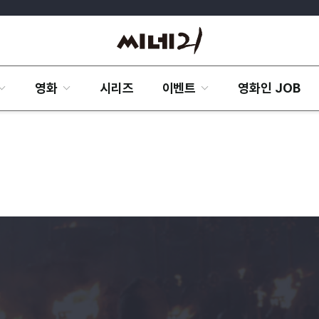
영화
시리즈
이벤트
영화인 JOB