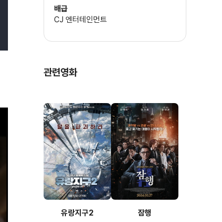
스티브 버제스
배급
하위
CJ 엔터테인먼트
의상
퉁화묘
관련영화
유랑지구2
잠행