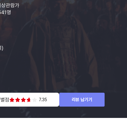
이상관람가
541명
적)
 별점
7.35
리뷰 남기기