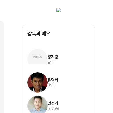
감독과 배우
장지량
감독
유덕화
(혁리)
안성기
(항엄중)