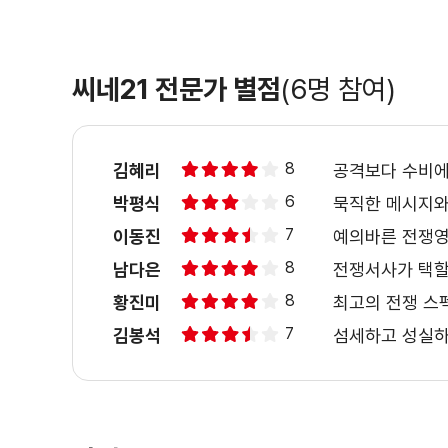
씨네21 전문가 별점
(6명 참여)
8
김혜리
공격보다 수비에
6
박평식
묵직한 메시지와
7
이동진
예의바른 전쟁
8
남다은
전쟁서사가 택할
8
황진미
최고의 전쟁 스
7
김봉석
섬세하고 성실하