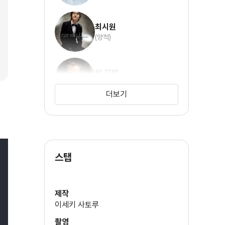
최시원
(양적)
왕 지웬
(양왕)
더보기
판빙빙
(일렬)
스탭
오기륭
(자단)
제작
이세키 사토루
촬영