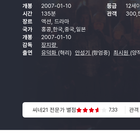
개봉
2007-01-10
등급
12세
시간
135분
관객
300,
장르
액션, 드라마
국가
홍콩,한국,중국,일본
개봉
2007-01-10
감독
장지량
출연
유덕화
(혁리)
안성기
(항엄중)
최시원
(양
씨네21 전문가 별점
관객
7.33