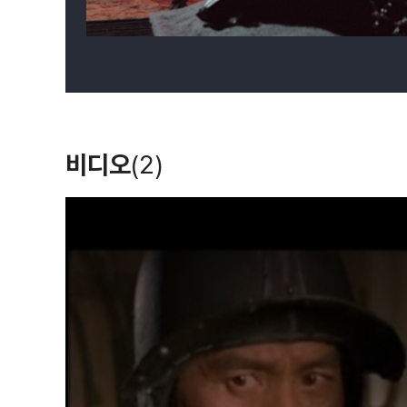
비디오
(2)
T
h
i
s
i
s
a
m
o
d
a
l
w
i
n
d
o
w
.