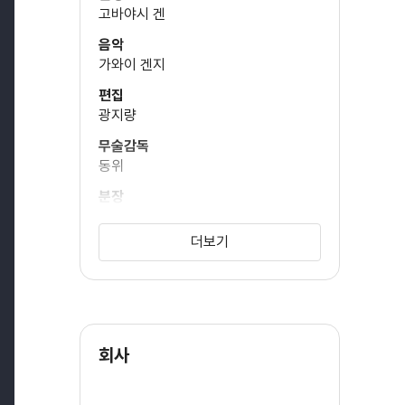
고바야시 겐
음악
가와이 겐지
편집
광지량
무술감독
동위
분장
퉁화묘
더보기
시각효과
클레멘트 청
황굉달
황굉현
원작
회사
모리 히데키
음향