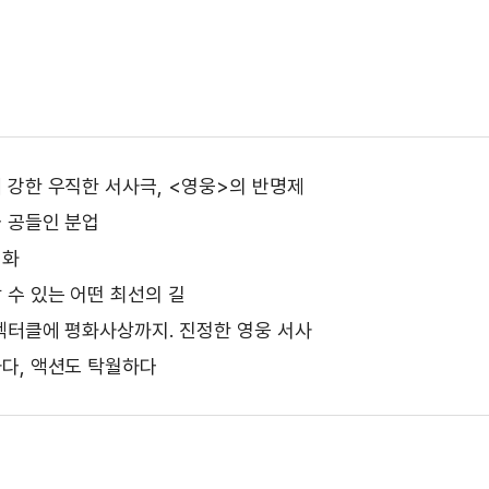
 강한 우직한 서사극, <영웅>의 반명제
 공들인 분업
영화
 수 있는 어떤 최선의 길
펙터클에 평화사상까지. 진정한 영웅 서사
다, 액션도 탁월하다