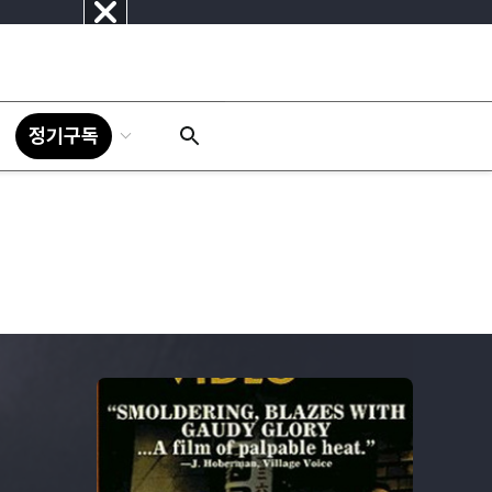
닫
기
정기구독