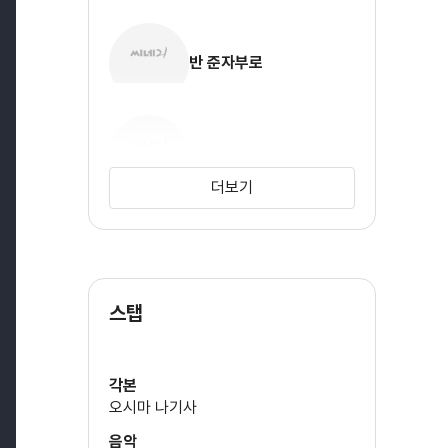
반 준자부로
사사키 이사오
더보기
가와즈 유스케
스탭
와타나베 후미오
각본
오시마 나기사
후지와라 카마타리
음악