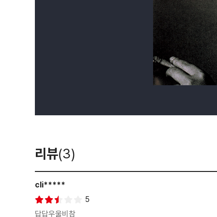
리뷰
(3)
cli*****
5
답답우울비참