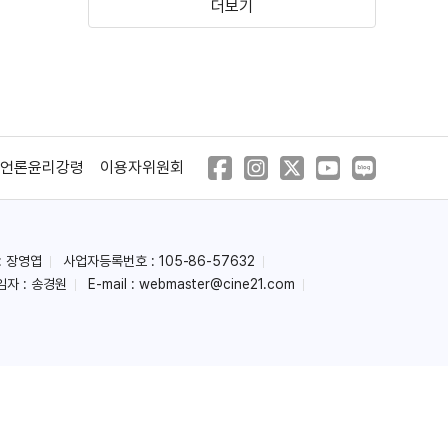
더보기
그 여름날의 누이
신주쿠의 도둑일기
(1972)
(1969)
언론윤리강령
이용자위원회
: 장영엽
사업자등록번호 : 105-86-57632
임자 : 송경원
E-mail :
webmaster@cine21.com
닌자 무예장
일본춘가고
(1967)
(1967)