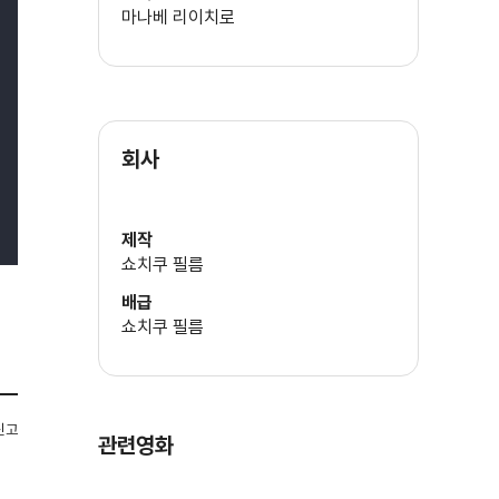
마나베 리이치로
기타바야시 타니에
회사
하마무라 준
제작
쇼치쿠 필름
히다리 보쿠젠
배급
쇼치쿠 필름
고마츠 호세이
신고
관련영화
이치로 나가이