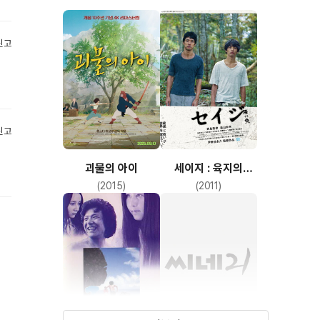
신고
신고
괴물의 아이
세이지 : 육지의
물고기
(2015)
(2011)