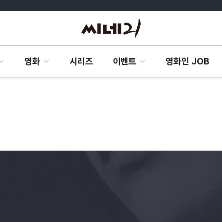
영화
시리즈
이벤트
영화인 JOB