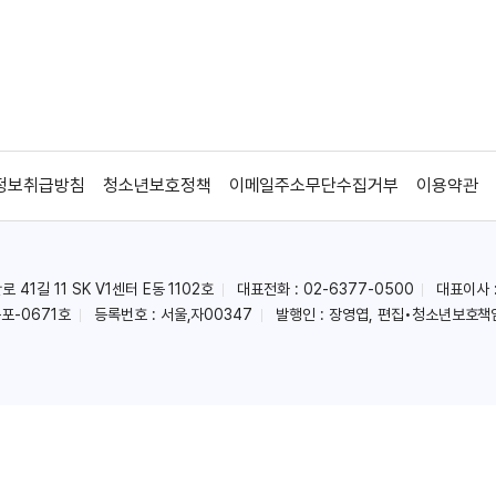
정보취급방침
청소년보호정책
이메일주소무단수집거부
이용약관
41길 11 SK V1센터 E동 1102호
대표전화 : 02-6377-0500
대표이사 
포-0671호
등록번호 : 서울,자00347
발행인 : 장영엽, 편집•청소년보호책