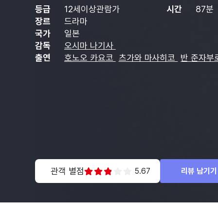
등급
12세이상관람가
시간
87분
장르
드라마
국가
일본
감독
오시마 나기사
출연
호노오 카요코
츠가와 마사히코
반 준자부
관객 별점
5.67
리뷰 남기기