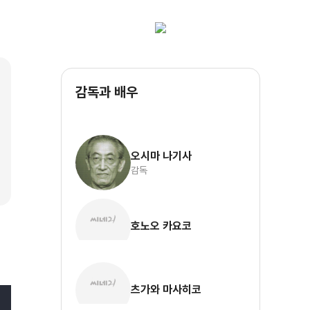
감독과 배우
오시마 나기사
감독
호노오 카요코
츠가와 마사히코