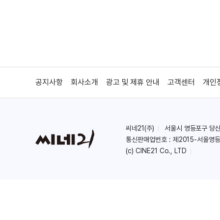
공지사항
회사소개
광고 및 제휴 안내
고객센터
개인
씨네21(주)
서울시 영등포구 당산로 
통신판매업번호 : 제2015-서울영등
(c) CINE21 Co., LTD