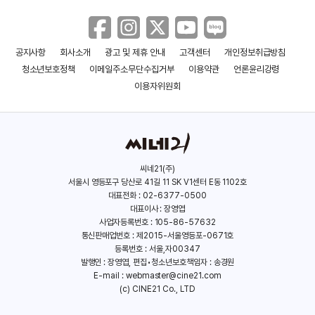
공지사항
회사소개
광고 및 제휴 안내
고객센터
개인정보취급방침
아웃포스트
캐리비안의 해적: 죽은 자는
청소년보호정책
이메일주소무단수집거부
이용약관
언론윤리강령
말이 없다
(2020)
(2017)
이용자위원회
씨네21(주)
서울시 영등포구 당산로 41길 11 SK V1센터 E동 1102호
대표전화 : 02-6377-0500
대표이사 : 장영엽
사업자등록번호 : 105-86-57632
통신판매업번호 : 제2015-서울영등포-0671호
등록번호 : 서울,자00347
발행인 : 장영엽, 편집•청소년보호책임자 : 송경원
E-mail :
webmaster@cine21.com
(c) CINE21 Co., LTD
스파이 게임
스마트 체이스