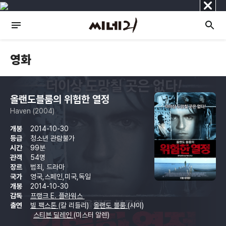
닫
기
영화
올랜도블룸의 위험한 열정
Haven (2004)
개봉
2014-10-30
등급
청소년 관람불가
시간
99분
관객
54명
장르
범죄, 드라마
국가
영국,스페인,미국,독일
개봉
2014-10-30
감독
프랭크 E. 플라워스
출연
빌 팩스톤
(칼 리들리)
올랜도 블룸
(샤이)
스티븐 딜레인
(미스터 알렌)