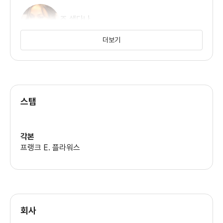
조 샐다나
(안드레아)
더보기
라자크 아도티
(리치 리치)
스탭
아그네스 브루크너
(피파 라이들리)
각본
프랭크 E. 플라워스
빅터 래서크
(프리츠)
리 인글바이
회사
(패트릭)