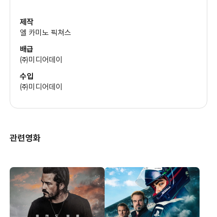
제작
안소니 마키
엘 카미노 픽쳐스
(햄머)
배급
㈜미디어데이
수입
㈜미디어데이
관련영화