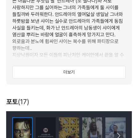
는 아름다운 부잣집 딸 ‘안드레아’(조 샐다나)와 서로
사랑하지만 그를 싫어하는 그녀의 가족들에게 둘 사이를
들킬까봐 두려워한다. 안드레아의 열여덟살 생일날 그녀와
하룻밤을 보낸 샤이는 실수로 안드레아의 가족들에게 동침
사실을 들키는데, 화가 난 안드레아의 남동생이 샤이에게
염산을 뿌리는 바람에 얼굴이 흉측하게 망가지고 만다.
외로움과 분노에 휩싸인 샤이는 복수를 위해 파티장으로
향하는데..
지상낙원이자 모든 이들의 피난처인 케이만에서 끝을 알 수
없는 타락의 길로 폭주하는 젊은 청춘들의 이야기!
더보기
포토
(17)