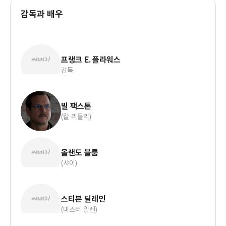
감독과 배우
프랭크 E. 플라워스
감독
빌 팩스톤
(칼 리들리)
올랜도 블룸
(샤이)
스티븐 딜레인
(미스터 알렌)