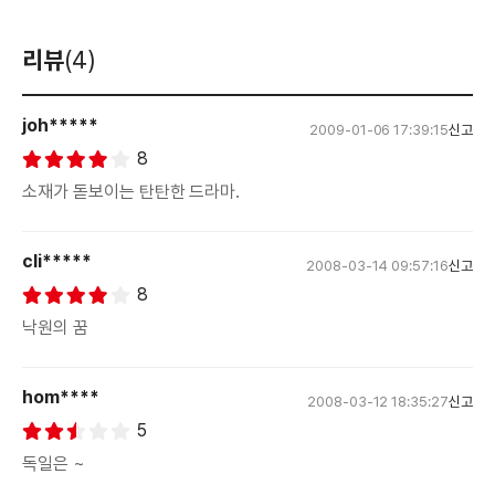
리뷰
(4)
joh*****
2009-01-06 17:39:15
신고
8
소재가 돋보이는 탄탄한 드라마.
cli*****
2008-03-14 09:57:16
신고
8
낙원의 꿈
hom****
2008-03-12 18:35:27
신고
5
독일은 ~