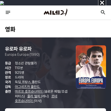
닫
기
영화
유로파 유로파
Europa Europa (1990)
등급
청소년 관람불가
시간
110분
관객
925명
장르
드라마
국가
독일,프랑스,폴란드
감독
아그네츠카 홀란드
출연
마르코 호프슈나이더
(솔로몬 페렐/조셉
피터스)
줄리 델피
(레니)
르네
호프슈나이더
(이삭)