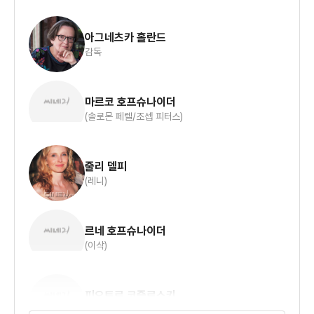
아그네츠카 홀란드
감독
마르코 호프슈나이더
(솔로몬 페렐/조셉 피터스)
줄리 델피
(레니)
르네 호프슈나이더
(이삭)
피오트르 코즐로스키
(데이비드)