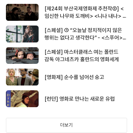
[제24회 부산국제영화제 추천작②] <
임신한 나무와 도깨비> <니나 내나> <
마리암> <#존 덴버> <미스터 존스>
[스페셜] ① “오늘날 정치적이지 않은
행위는 없다고 생각한다” - <스푸어>
의 아그네츠카 홀란드 감독
[스페셜] 마스터클래스 여는 폴란드
감독 아그네츠카 홀란드의 영화세계
[영화제] 순수를 넘어선 숭고
[런던] 영화로 만나는 새로운 유럽
더보기