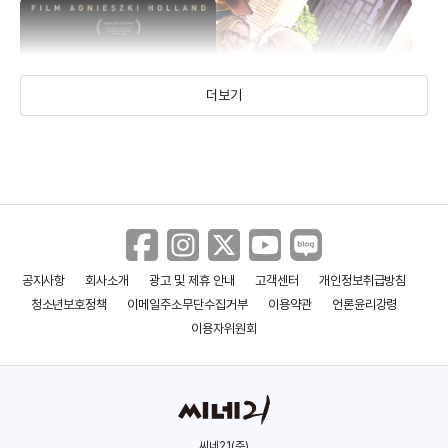
더보기
공지사항
회사소개
광고 및 제휴 안내
고객센터
개인정보취급방침
스푸어
해피 어게인
청소년보호정책
이메일주소무단수집거부
이용약관
언론윤리강령
(2017)
(2017)
이용자위원회
씨네21(주)