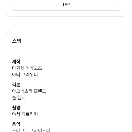
더보기
앙드레 윌름스
(로버트 켈러만)
스탭
솔로몬 페렐
(솔로몬 페렐)
제작
마가렛 메네고즈
아터 브라우너
각본
아그네츠카 홀랜드
폴 헨지
촬영
야첵 페트리키
음악
즈비그뉴 프라이즈너