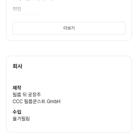
편집
이자벨 로랑트
미술
더보기
알란 스타스키
원작
솔로몬 페렐
회사
제작
필름 뒤 로장주
CCC 필름쿤스트 GmbH
수입
율가필림