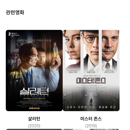
관련영화
샬러턴
미스터 존스
(2020)
(2019)