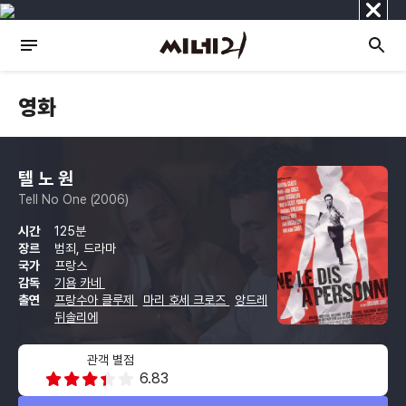
닫
기
영화
텔 노 원
Tell No One (2006)
시간
125분
장르
범죄, 드라마
국가
프랑스
감독
기욤 카네
출연
프랑수아 클루제
마리 호세 크로즈
앙드레
뒤솔리에
관객 별점
6.83