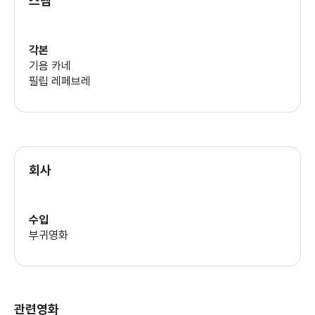
스탭
나탈리 베이
각본
기욤 카네
필립 레페브레
장 로슈포르
기욤 카네
회사
필립 레페브레
수입
부귀영화
마리나 한즈
관련영화