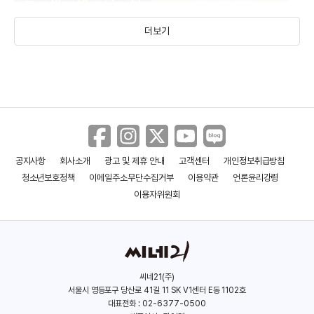
더보기
공지사항
회사소개
광고 및 제휴 안내
고객센터
개인정보취급방침
애시드 레인: 죽음의 비
두 번째 계절
청소년보호정책
이메일주소무단수집거부
이용약관
언론윤리강령
(2023)
(2023)
이용자위원회
씨네21(주)
서울시 영등포구 당산로 41길 11 SK V1센터 E동 1102호
대표전화 : 02-6377-0500