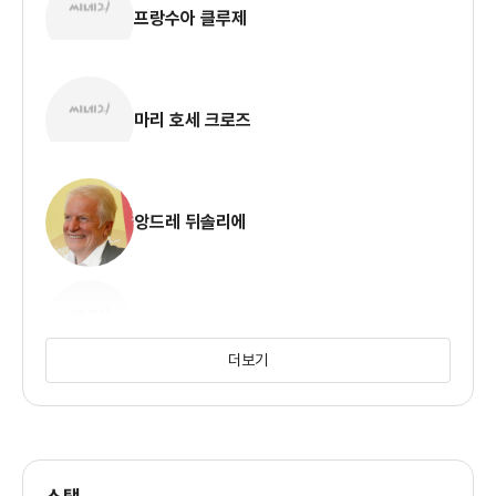
프랑수아 클루제
마리 호세 크로즈
앙드레 뒤솔리에
크리스틴 스콧 토마스
더보기
프랑수아 베를레앙