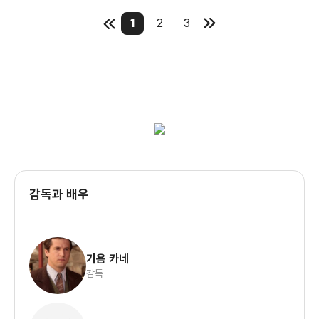
1
2
3
감독과 배우
기욤 카네
감독