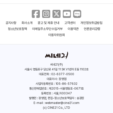
공지사항
회사소개
광고 및 제휴 안내
고객센터
개인정보취급방침
코르테스
크라이셀리스
청소년보호정책
이메일주소무단수집거부
이용약관
언론윤리강령
(2008)
(2007)
이용자위원회
씨네21(주)
서울시 영등포구 당산로 41길 11 SK V1센터 E동 1102호
대표전화 : 02-6377-0500
대표이사 : 장영엽
사업자등록번호 : 105-86-57632
통신판매업번호 : 제2015-서울영등포-0671호
등록번호 : 서울,자00347
발행인 : 장영엽, 편집•청소년보호책임자 : 송경원
E-mail :
webmaster@cine21.com
(c) CINE21 Co., LTD