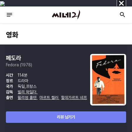
닫
기
영화
페도라
Fedora (1978)
시간
114분
장르
드라마
국가
독일,프랑스
감독
빌리 와일더
출연
윌리엄 홀덴
마르트 켈러
힐데가르트 네프
리뷰 남기기