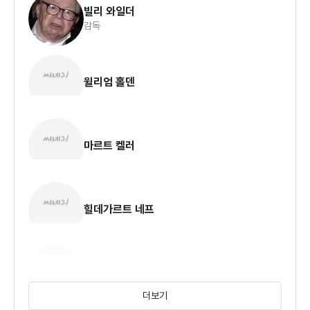
빌리 와일더
감독
윌리엄 홀덴
마르트 켈러
힐데가르트 네프
호세 페레
더보기