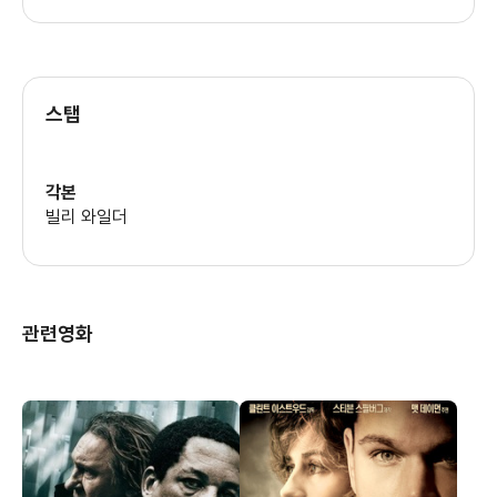
프랜시스 스턴하겐
스탭
마리오 아도프
각본
빌리 와일더
스테판 콜린스
관련영화
헨리 폰다
마이클 요크