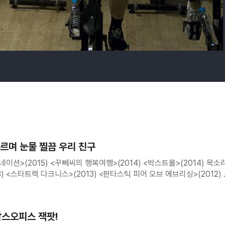
구르며 눈물 찔끔 우리 친구
이션>(2015) <꾸뻬씨의 행복여행>(2014) <박스트롤>(2014) 목소
3) <스타트렉 다크니스>(2013) <판타스틱 피어 오브 에브리싱>(2012) 
콜>(2011) <틴틴: 유니
 박스오피스 잭팟!