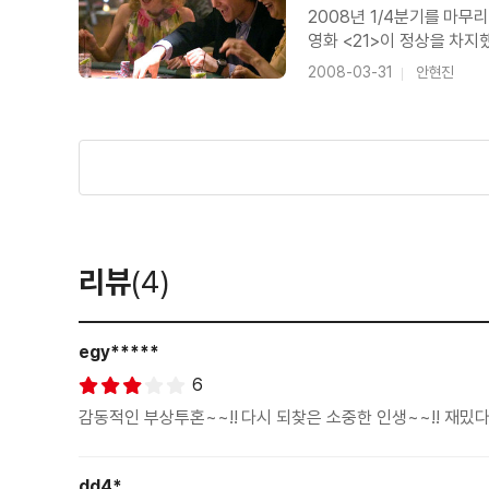
2008년 1/4분기를 마
영화 <21>이 정상을 차지
로빈슨 가족>이 개봉한 전
2008-03-31
안현진
만들어진 <21>로
리뷰
(4)
egy*****
6
감동적인 부상투혼~~!! 다시 되찾은 소중한 인생~~!! 재밌
dd4*