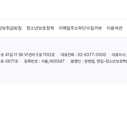
정보취급방침
청소년보호정책
이메일주소무단수집거부
이용약관
41길 11 SK V1센터 E동 1102호
대표전화 : 02-6377-0500
대표이사 
포-0671호
등록번호 : 서울,자00347
발행인 : 장영엽, 편집•청소년보호책