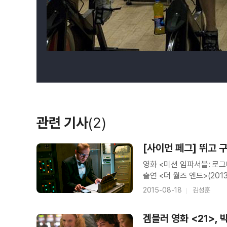
관련 기사
(2)
[사이먼 페그] 뛰고 
영화 <미션 임파서블: 로그네
출연 <더 월즈 엔드>(201
미션 임파서블: 고스트 프로토
2015-08-18
김성훈
겜블러 영화 <21>,