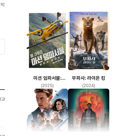
도박
미션 임파서블:
무파사: 라이온 킹
파이널 레코닝
(2025)
(2024)
신고