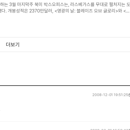
무리하는 3월 마지막주 북미 박스오피스는, 라스베가스를 무대로 펼처지는 
했다. 개봉성적은 2370만달러, <영광의 날: 블레이즈 오브 글로리>와 <
년도 동기간과 비교하면 낮은 성적이지만, 3500만달러라는 제작비로
더보기
2008-12-01 19:51:25
다