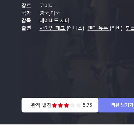
장르
코미디
국가
영국,미국
감독
데이비드 시머
출연
사이먼 페그
(데니스)
탠디 뉴튼
(리비)
행
관객 별점
5.75
리뷰 남기기