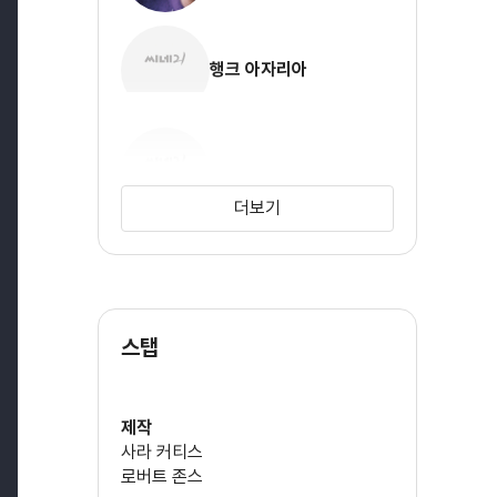
행크 아자리아
딜런 모란
더보기
스탭
제작
사라 커티스
로버트 존스