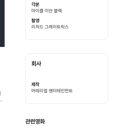
각본
마이클 이안 블랙
촬영
리처드 그레이트릭스
회사
제작
머테리얼 엔터테인먼트
리
<
관련영화