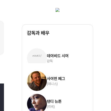
감독과 배우
데이비드 시머
감독
사이먼 페그
(데니스)
탠디 뉴튼
(리비)