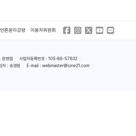
언론윤리강령
이용자위원회
터미널
슬러터하우스 룰즈
(2018)
(2018)
: 장영엽
사업자등록번호 : 105-86-57632
임자 : 송경원
E-mail :
webmaster@cine21.com