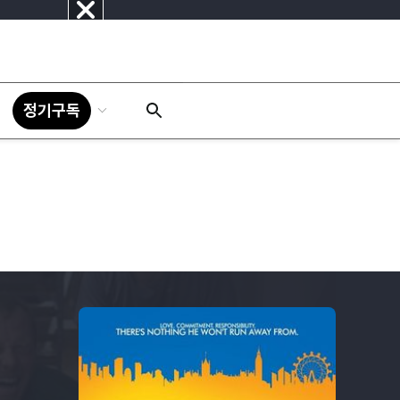
닫
기
정기구독