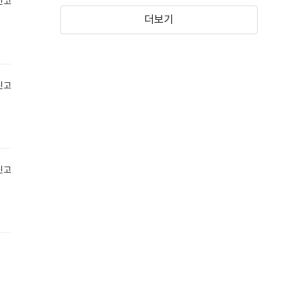
신고
더보기
미션 임파서블: 데드
레미니센스
레코닝 PART ONE
(2023)
(2021)
신고
신고
인헤리턴스
한 솔로: 스타워즈
스토리
(2020)
(2018)