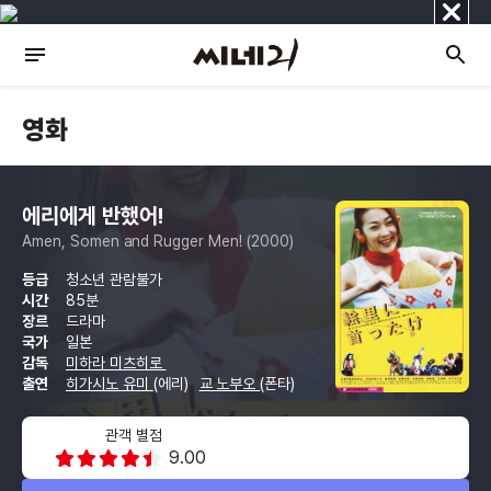
닫
기
영화
에리에게 반했어!
Amen, Somen and Rugger Men! (2000)
등급
청소년 관람불가
시간
85분
장르
드라마
국가
일본
감독
미하라 미츠히로
출연
히가시노 유미
(에리)
교 노부오
(폰타)
관객 별점
9.00