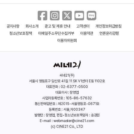
공지사항
회사소개
광고 및 제휴 안내
고객센터
개인정보취급방침
나나 2
마을 사진첩
청소년보호정책
이메일주소무단수집거부
이용약관
언론윤리강령
(2006)
(2005)
이용자위원회
씨네21(주)
서울시 영등포구 당산로 41길 11 SK V1센터 E동 1102호
대표전화 : 02-6377-0500
대표이사 : 장영엽
사업자등록번호 : 105-86-57632
통신판매업번호 : 제2015-서울영등포-0671호
등록번호 : 서울,자00347
발행인 : 장영엽, 편집•청소년보호책임자 : 송경원
E-mail :
webmaster@cine21.com
(c) CINE21 Co., LTD