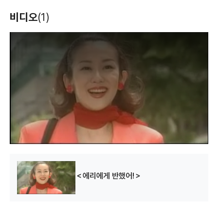
비디오
(1)
T
h
i
s
i
s
a
m
o
d
a
l
w
i
n
d
o
w
.
＜에리에게 반했어!＞