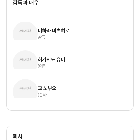
감독과 배우
미하라 미츠히로
감독
히가시노 유미
(에리)
교 노부오
(폰타)
회사