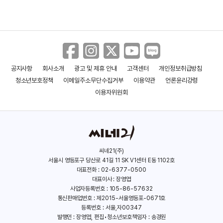
공지사항
회사소개
광고 및 제휴 안내
고객센터
개인정보취급방침
닭싸움꾼
자유의 이차선
청소년보호정책
이메일주소무단수집거부
이용약관
언론윤리강령
(1974)
(1971)
이용자위원회
씨네21(주)
서울시 영등포구 당산로 41길 11 SK V1센터 E동 1102호
대표전화 : 02-6377-0500
대표이사 : 장영엽
사업자등록번호 : 105-86-57632
통신판매업번호 : 제2015-서울영등포-0671호
등록번호 : 서울,자00347
발행인 : 장영엽, 편집•청소년보호책임자 : 송경원