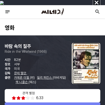
닫
기
영화
바람 속의 질주
Ride in the Whirlwind (1966)
시간
82분
장르
서부
국가
미국
감독
몬테 헬만
출연
카메론 미첼
(번)
밀리 퍼킨스
(아비게일)
잭 니콜슨
(웨스)
관객 별점
6.33