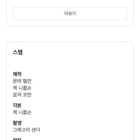
톰 필러
(오티스)
더보기
조지 미첼
(에반)
스탭
해리 딘 스탠튼
(블라인드 딕)
제작
몬테 헬만
잭 니콜슨
로저 코먼
각본
잭 니콜슨
촬영
그레고리 샌더