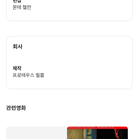
편집
몬테 헬만
회사
제작
프로테우스 필름
관련영화