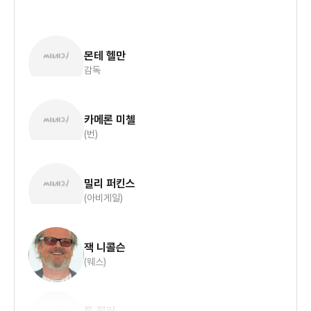
몬테 헬만
감독
카메론 미첼
(번)
밀리 퍼킨스
(아비게일)
잭 니콜슨
(웨스)