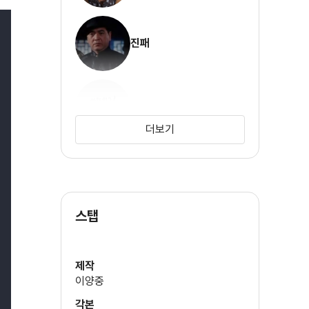
진패
주비리
더보기
원상인
스탭
야스아키 쿠라타
제작
이양중
각본