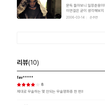
문득 돌아보니 일장춘몽이어라 영호충은 무예에 능하긴 하나 술을 좋아하고, 여자를 밝
이연걸은 굳이 생각해보지 
것으로 유명하다. 지난해 
2006-03-14
손주연
스캔들이다)을 지닌 영호충
리뷰
(10)
fav*****
8
제대로 무술하는 몇 안되는 무술영화중 한 편!!