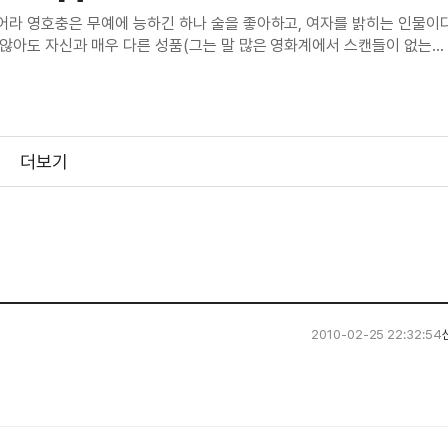
히는 인물이다.
않아도 자신과 매우 다른 성품(그는 말 많은 영화계에서 스캔들이 없는
지금의 아내가 재혼을 통해 만난 상대임을 공개한 일이 유일한 스캔들이라
을 이해하지 못했다. 그래서 영화를 찍는
더보기
2010-02-25 22:32:54