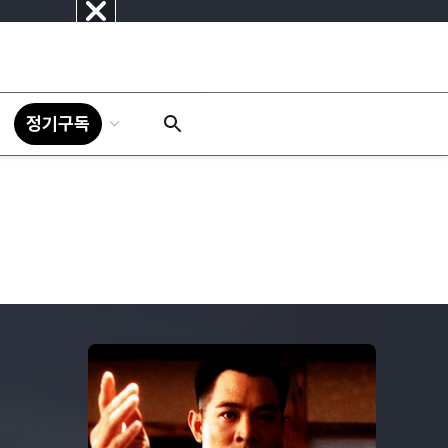
닫
기
정기구독