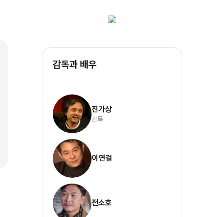
감독과 배우
진가상
감독
이연걸
전소호