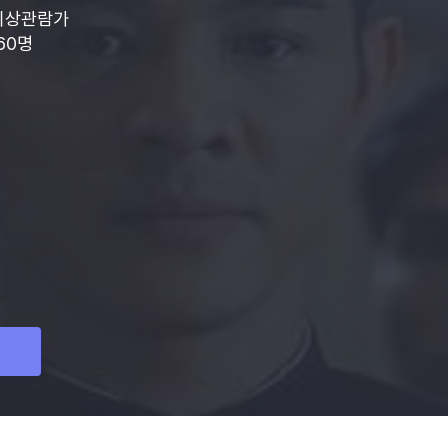
이상관람가
760명