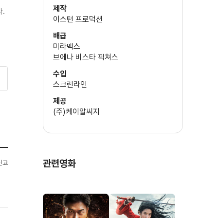
제작
이스턴 프로덕션
면
배급
미라맥스
브에나 비스타 픽쳐스
수입
스크린라인
제공
(주)케이알씨지
관련영화
신고