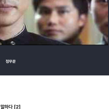
정무문
말하다 [2]