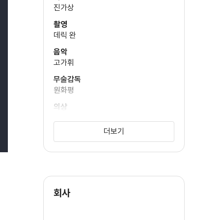
진가상
촬영
데릭 완
음악
고가휘
무술감독
원화평
의상
진고방
더보기
회사