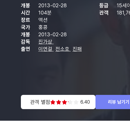
개봉
2013-02-28
등급
15세
시간
104분
관객
181,
장르
액션
국가
홍콩
개봉
2013-02-28
감독
진가상
출연
이연걸
전소호
진패
관객 별점
6.40
리뷰 남기기