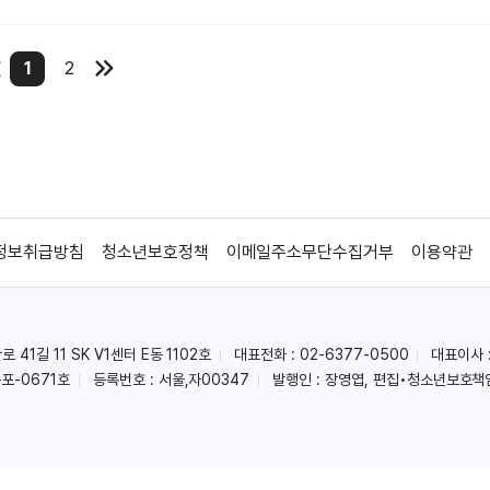
1
2
정보취급방침
청소년보호정책
이메일주소무단수집거부
이용약관
41길 11 SK V1센터 E동 1102호
대표전화 : 02-6377-0500
대표이사 
포-0671호
등록번호 : 서울,자00347
발행인 : 장영엽, 편집•청소년보호책