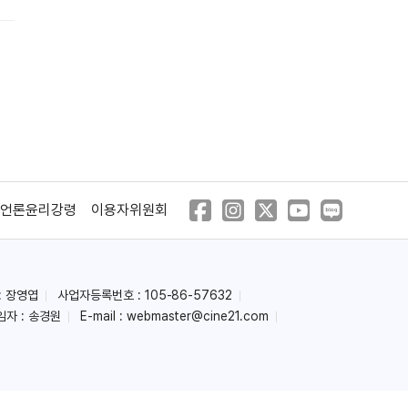
(2019)
(2018)
언론윤리강령
이용자위원회
풍운대전
뱀파이어 클린업
디파트먼트
(2017)
(2017)
: 장영엽
사업자등록번호 : 105-86-57632
임자 : 송경원
E-mail :
webmaster@cine21.com