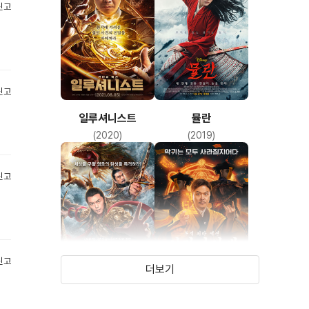
신고
신고
일루셔니스트
뮬란
(2020)
(2019)
신고
신고
더보기
신요괴전: 나타요해
신강시선생