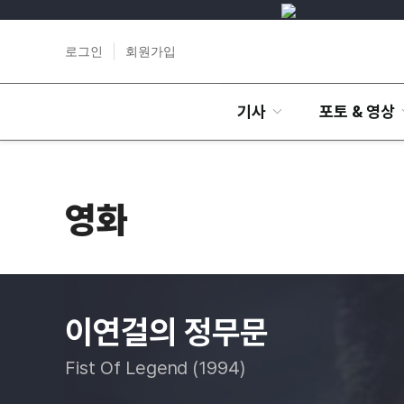
로그인
회원가입
기사
포토 & 영상
영화
이연걸의 정무문
Fist Of Legend (1994)