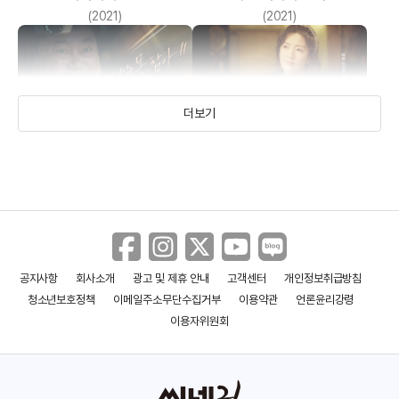
(2021)
(2021)
더보기
공지사항
회사소개
광고 및 제휴 안내
고객센터
개인정보취급방침
접전: 갑을 전쟁
질투의 역사
청소년보호정책
이메일주소무단수집거부
이용약관
언론윤리강령
(2019)
(2018)
이용자위원회