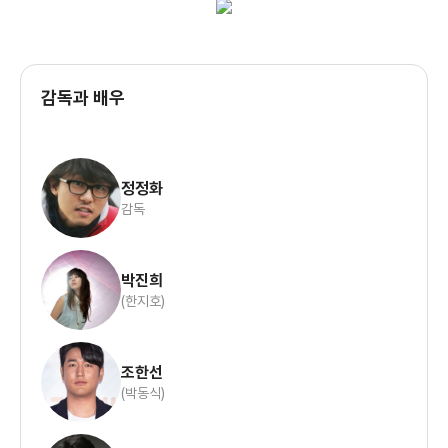
감독과 배우
정정화
감독
박진희
(한지호)
조한선
(박동식)