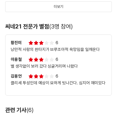
더보기
＜달콤한 거짓말＞박진희 캐릭터 영상
씨네21 전문가 별점
(3명 참여)
황진미
6
＜달콤한 거짓말＞30초 뮤직비디오
낭만적 사랑의 판타지가 브루조아적 욕망임을 일깨운다
이용철
6
별 생각없이 보러 갔다 싱글거리며 나왔다
＜달콤한 거짓말＞조한선 캐릭터 영상
김용언
6
클리셰 투성인데 예상이 묘하게 빗나간다. 심지어 재미있다
관련 기사
(6)