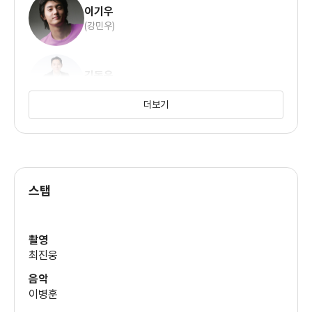
이기우
(강민우)
김동욱
(한지훈)
더보기
정재용
스탭
오연아
촬영
최진웅
음악
이병훈