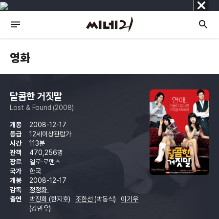
닫
기
영화
달콤한 거짓말
Lost & Found (2008)
개봉
2008-12-17
등급
12세이상관람가
시간
113분
관객
470,256명
장르
멜로·로맨스
국가
한국
개봉
2008-12-17
감독
정정화
출연
박진희
(한지호)
조한선
(박동식)
이기우
(강민우)