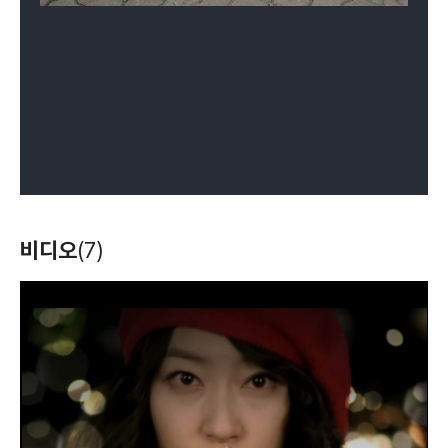
비디오
(7)
T
h
i
s
i
s
a
m
o
d
a
l
w
i
n
d
o