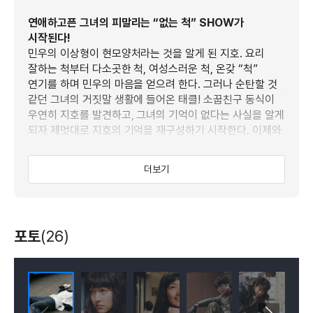
연애하고픈 그녀의 피말리는 “없는 척” SHOW가
시작된다!
민우의 이상형이 현모양처라는 것을 알게 된 지호. 요리
잘하는 척부터 다소곳한 척, 여성스러운 척, 온갖 “척”
연기를 하며 민우의 마음을 얻으려 한다. 그러나 순탄할 것
같던 그녀의 거짓말 생활에 들어온 태클! 소꿉친구 동식이
우연히 지호를 발견하고, 그녀의 기억이 없다는 사실을 알게
되자 제멋대로 지호의 기억을 재구성하기 시작한다. 이제와
“없는 척” 연기를 멈출 수 없는 지호.
민우를 잡기 위한 그녀의 피말리는 SHOW는 계속되고! 한
더보기
순간의 거짓말은 눈덩이처럼 불어나는데…!
포토
(26)