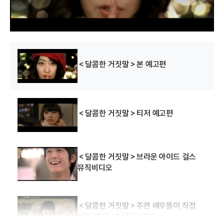
w
.
＜달콤한 거짓말＞본 예고편
＜달콤한 거짓말＞티저 예고편
＜달콤한 거짓말＞브라운 아이드 걸스
뮤직비디오
＜달콤한 거짓말＞주연 배우들이 직접
부른 ‘좋은 날’ 뮤직비디오