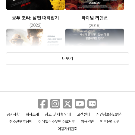
쿵푸 조라: 남편 때려잡기
파이널 리뎀션
(2022)
(2019)
더보기
공지사항
회사소개
광고 및 제휴 안내
고객센터
개인정보취급방침
킥복서 더 레전드
블랙 워터
청소년보호정책
이메일주소무단수집거부
이용약관
언론윤리강령
(2018)
(2018)
이용자위원회