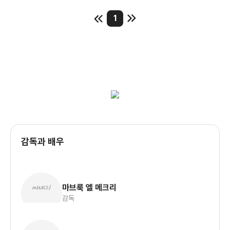
1
감독과 배우
마브룩 엘 메크리
감독