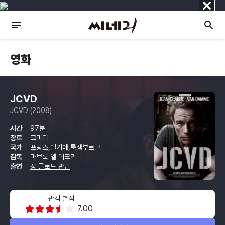
닫
기
영화
JCVD
JCVD (2008)
시간
97분
장르
코미디
국가
프랑스,벨기에,룩셈부르크
감독
마브룩 엘 메크리
출연
장 클로드 반담
관객 별점
7.00