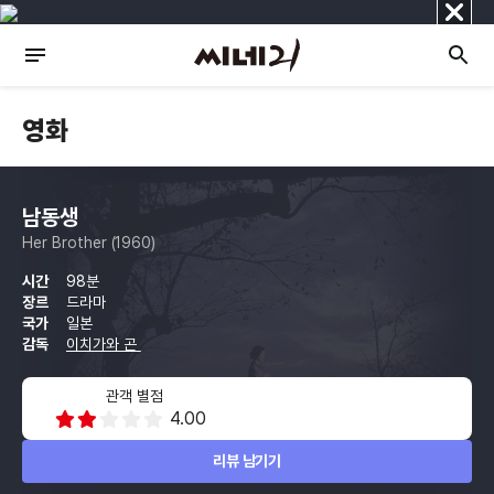
닫
기
영화
남동생
Her Brother (1960)
시간
98분
장르
드라마
국가
일본
감독
이치가와 곤
관객 별점
4.00
리뷰 남기기