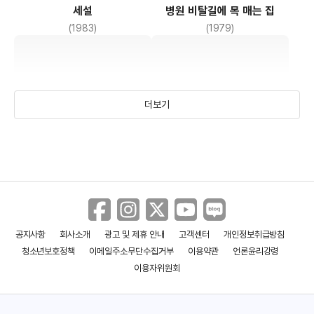
세설
병원 비탈길에 목 매는 집
(1983)
(1979)
더보기
공지사항
회사소개
광고 및 제휴 안내
고객센터
개인정보취급방침
악마의 공놀이 노래
나는 고양이로소이다
청소년보호정책
이메일주소무단수집거부
이용약관
언론윤리강령
(1977)
(1975)
이용자위원회