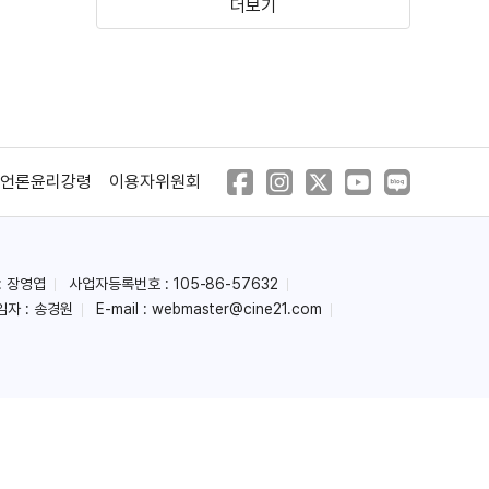
더보기
다크 패시지
검은 백조
(1947)
(1942)
언론윤리강령
이용자위원회
: 장영엽
사업자등록번호 : 105-86-57632
임자 : 송경원
E-mail :
webmaster@cine21.com
프랭크 제임스의 귀환
댄스, 걸, 댄스
(1940)
(1940)