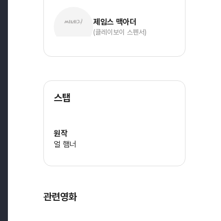
제임스 맥아더
(클레이보이 스펜서)
스탭
원작
얼 햄너
관련영화