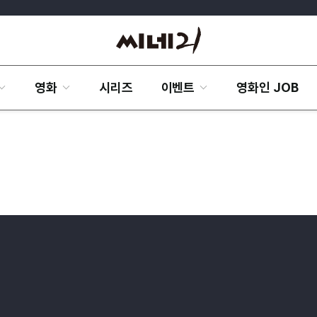
영화
시리즈
이벤트
영화인 JOB