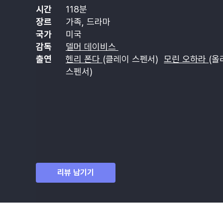
시간
118분
장르
가족, 드라마
국가
미국
감독
델머 데이비스
출연
헨리 폰다
(클레이 스펜서)
모린 오하라
(올
스펜서)
리뷰 남기기