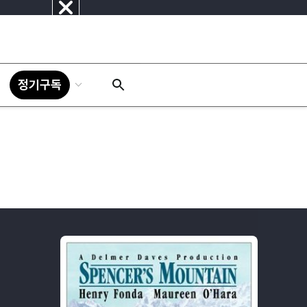
닫
기
정기구독