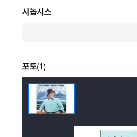
시놉시스
포토
(1)