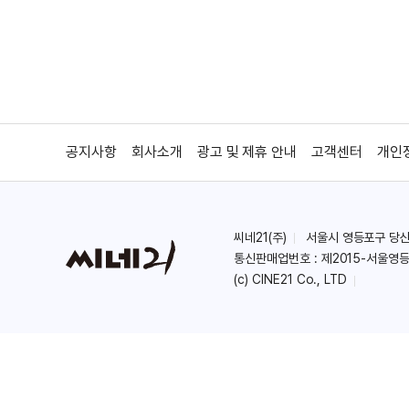
공지사항
회사소개
광고 및 제휴 안내
고객센터
개인
씨네21(주)
서울시 영등포구 당산로 
통신판매업번호 : 제2015-서울영등
(c) CINE21 Co., LTD