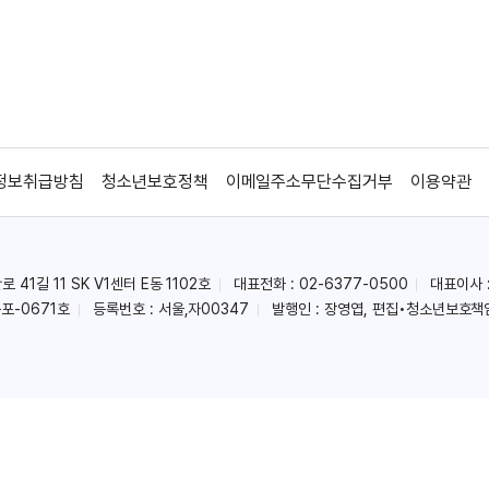
정보취급방침
청소년보호정책
이메일주소무단수집거부
이용약관
41길 11 SK V1센터 E동 1102호
대표전화 : 02-6377-0500
대표이사 
포-0671호
등록번호 : 서울,자00347
발행인 : 장영엽, 편집•청소년보호책