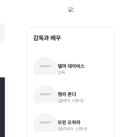
감독과 배우
델머 데이비스
감독
헨리 폰다
(클레이 스펜서)
모린 오하라
(올리비아 스펜서)