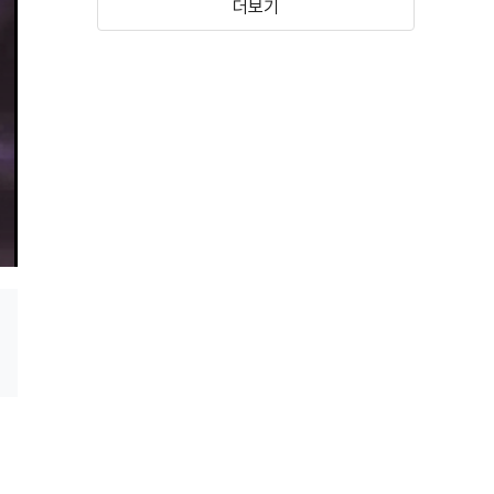
더보기
해치지않아
자전차왕 엄복동
(2019)
(2017)
조선 마술사
봉이 김선달
(2015)
(2015)