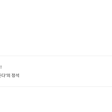
!
든다’의 정석