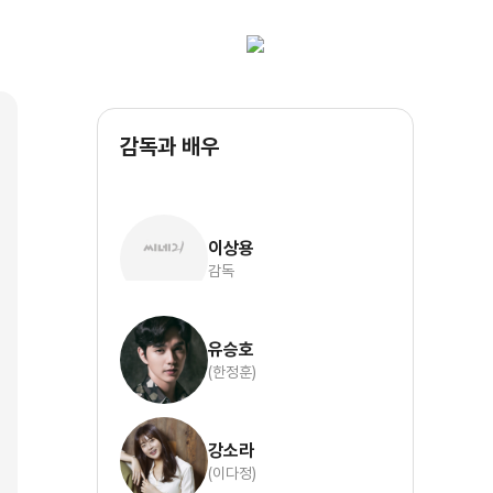
감독과 배우
이상용
감독
유승호
(한정훈)
강소라
(이다정)