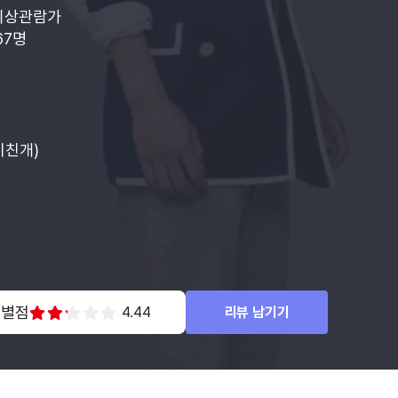
이상관람가
67명
미친개)
 별점
4.44
리뷰 남기기