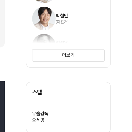
박철민
(미친개)
정석용
(강국만)
더보기
전준홍
(병수)
스탭
이영진
(상미)
무술감독
오세영
조윤희
(홍주희(특별출연))