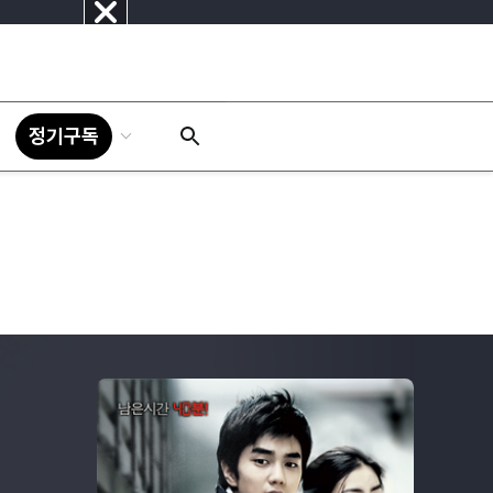
닫
기
정기구독