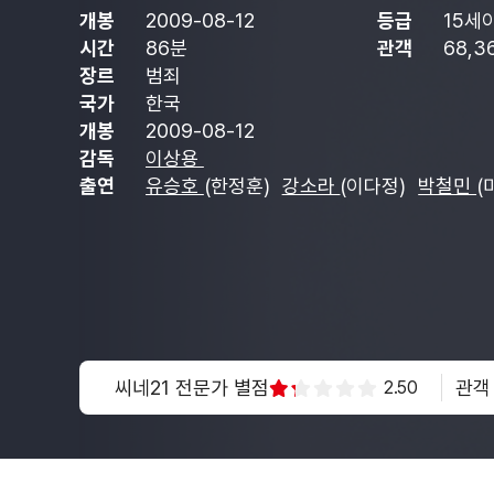
개봉
2009-08-12
등급
15세
시간
86분
관객
68,3
장르
범죄
국가
한국
개봉
2009-08-12
감독
이상용
출연
유승호
(한정훈)
강소라
(이다정)
박철민
(
씨네21 전문가 별점
관객
2.50