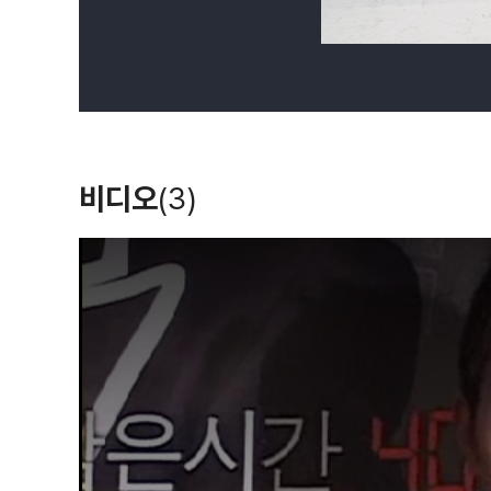
비디오
(3)
T
h
i
s
i
s
a
m
o
d
a
l
w
i
n
d
o
w
.