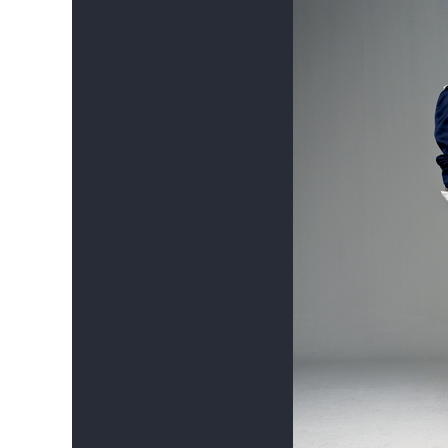
엉켜있던 실마리가 풀리자, 하나 둘 드러나는 진
빈 교실에서 살인을 저지르고 사라진 범인은…
바로 당신이야!
사립탐정을 꿈꾸는 소녀답게
그동안 다져온 추리능력을 십분 발휘하는 다정,
중요한 순간마다 결정적인 단서를 찾아내며
살인사건을 분석해내는 정훈,
거기다 의리 빼면 시체인 단짝친구 도일의 합류
진범을 찾기 위한 사건추리는 탄력을 받기 시작 
그리고 마지막 ‘40분’이 끝나갈 무렵,
드디어 풀릴 것 같지 않던 사건의 처참한 전모