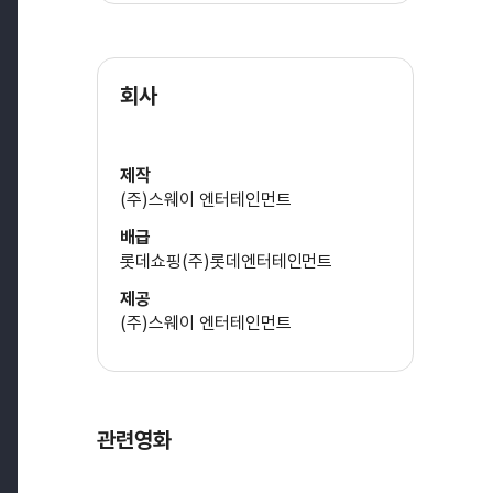
김동범
회사
(도일)
이승준
제작
(2학년 5반 학생들)
(주)스웨이 엔터테인먼트
배급
롯데쇼핑(주)롯데엔터테인먼트
제공
(주)스웨이 엔터테인먼트
관련영화