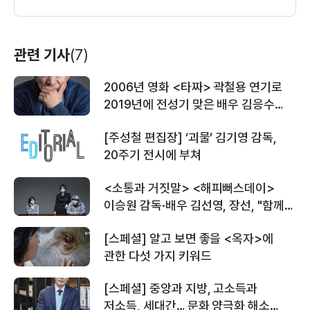
관련 기사
(7)
2006년 영화 <타짜> 곽철용 연기로
2019년에 전성기 맞은 배우 김응수
스토리
[주성철 편집장] ‘괴물’ 김기영 감독,
20주기 전시에 부쳐
<소통과 거짓말> <해피뻐스데이>
이승원 감독·배우 김선영, 장선, "함께
고생한 배우들과 최대한 지속적으로
[스페셜] 알고 보면 좋을 <옥자>에
작업하고 싶다"
관한 다섯 가지 키워드
[스페셜] 중앙과 지방, 고소득과
저소득, 세대간… 문화 양극화 해소