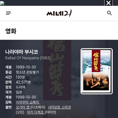
닫
기
영화
나라야마 부시코
Ballad Of Narayama (1982)
개봉
1999-10-30
등급
청소년 관람불가
시간
130분
관객
42,571명
장르
드라마
국가
일본
개봉
1999-10-30
감독
이마무라 쇼헤이
출연
오가타 켄
(다츠헤이)
사카모토 스미코
(오린)
아키 다케조
(타마얀)