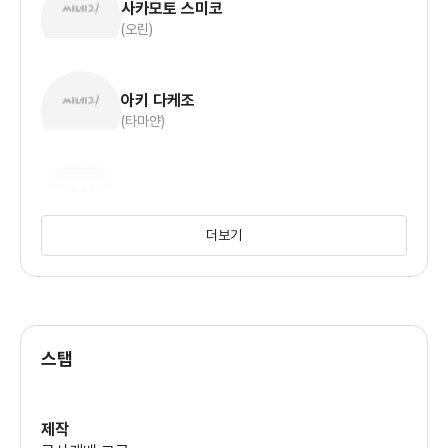
사카모토 스미코
(오린)
아키 다케조
(타마얀)
히다리 돈페이
더보기
스탭
제작