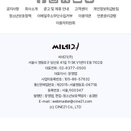
공지사항
회사소개
광고 및 제휴 안내
고객센터
개인정보취급방침
미라클 바나나
사가현의 대단한 할머니
청소년보호정책
이메일주소무단수집거부
이용약관
언론윤리강령
(2006)
(2006)
이용자위원회
씨네21(주)
서울시 영등포구 당산로 41길 11 SK V1센터 E동 1102호
대표전화 : 02-6377-0500
대표이사 : 장영엽
사업자등록번호 : 105-86-57632
통신판매업번호 : 제2015-서울영등포-0671호
등록번호 : 서울,자00347
발행인 : 장영엽, 편집•청소년보호책임자 : 송경원
E-mail :
webmaster@cine21.com
(c) CINE21 Co., LTD
매목
세미시그레
(2005)
(2005)