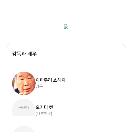
감독과 배우
이마무라 쇼헤이
감독
오가타 켄
(다츠헤이)