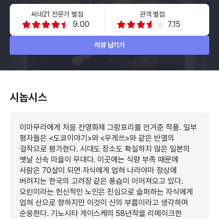
씨네21 전문가 별점
관객 별점
9.00
7.15
리뷰 남기기
시놉시스
이마무라에게 처음 칸영화제 그랑프리를 안겨준 작품. 일부
평자들은 <도쿄이야기>와 <우게쓰>와 같은 반열의
걸작으로 평가한다. 시대도 장소도 확실하지 않은 일본의
옛날 산속 마을이 무대다. 이곳에는 식량 부족 때문에
사람은 70살이 되면 자식에게 업혀 나라야마 정상에
버려지는 한국의 고려장 같은 풍습이 이어져오고 있다.
오린이라는 헌신적인 노인은 진심으로 슬퍼하는 자식에게
업혀 산으로 향하지만 이것이 신의 부름이라고 생각하며
순응한다. 기노시타 게이스케의 58년작을 리메이크한