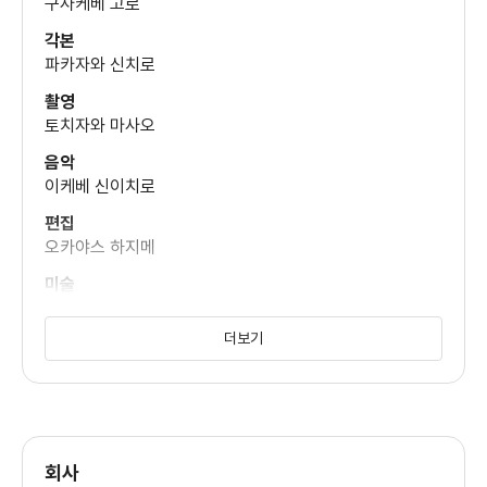
구사케베 고로
각본
파카자와 신치로
촬영
토치자와 마사오
음악
이케베 신이치로
편집
오카야스 하지메
미술
요시노 노부타카
더보기
회사