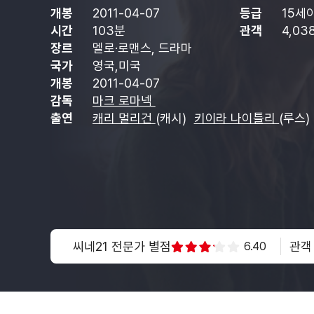
개봉
2011-04-07
등급
15세
시간
103분
관객
4,03
장르
멜로·로맨스, 드라마
국가
영국,미국
개봉
2011-04-07
감독
마크 로마넥
출연
캐리 멀리건
(캐시)
키이라 나이틀리
(루스)
씨네21 전문가 별점
관객
6.40