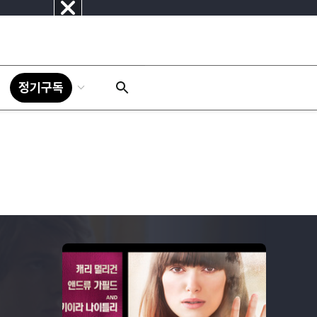
닫
기
정기구독