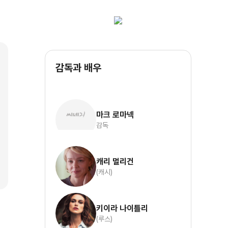
감독과 배우
마크 로마넥
감독
캐리 멀리건
(캐시)
키이라 나이틀리
(루스)