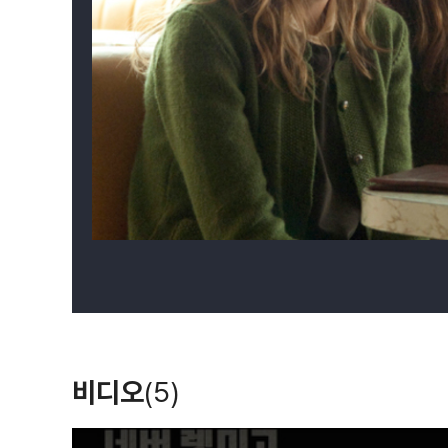
비디오
(5)
T
h