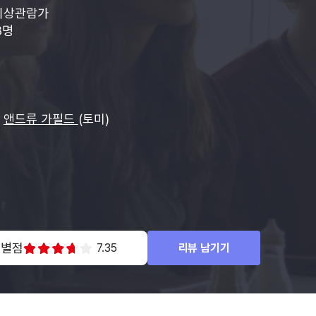
이상관람가
8명
앤드류 가필드
(토미)
 별점
7.35
리뷰 남기기