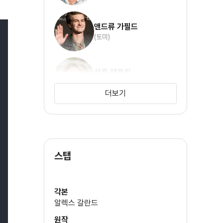
앤드류 가필드
(토미)
샬롯 램플링
(미스 에밀리)
더보기
샐리 호킨스
스탭
각본
알렉스 갈란드
원작