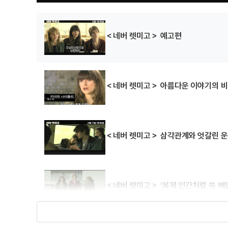
＜네버 렛미고＞ 예고편
＜네버 렛미고＞ 아름다운 이야기의 비
＜네버 렛미고＞ 삼각관계와 엇갈린 운
＜네버 렛미고＞ ‘복제 인간처럼 쏙 빼