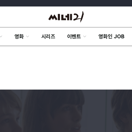
영화
시리즈
이벤트
영화인 JOB