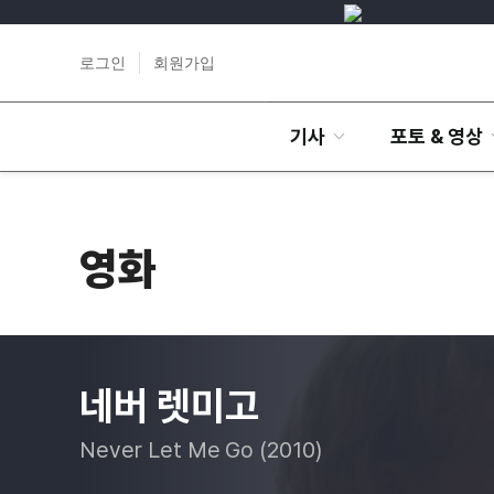
로그인
회원가입
기사
포토 & 영상
영화
네버 렛미고
Never Let Me Go (2010)