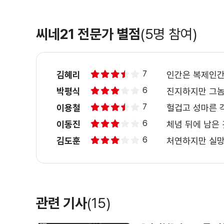
＜네버 렛미고＞ ‘인간이고 싶은 그들의
씨네21 전문가 별점
(5명 참여)
7
김혜리
인간은 복제인간
6
박평식
진지하지만 그놈
7
이용철
헐겁고 성마른 
6
이동진
체념 뒤에 남은
6
김도훈
처연하지만 실
관련 기사
(15)