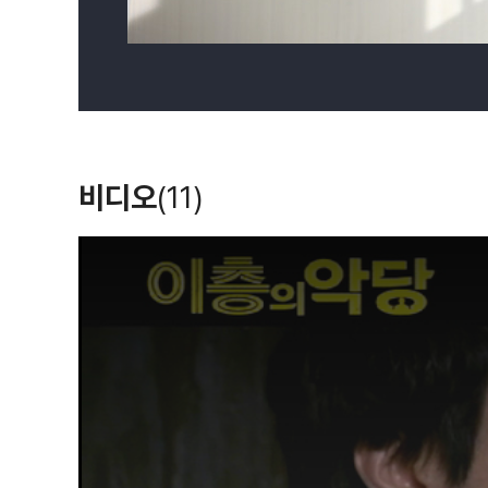
비디오
(11)
T
h
i
s
i
s
a
m
o
d
a
l
w
i
n
d
o
w
.