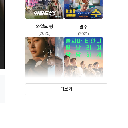
와일드 씽
밀수
(2025)
(2021)
더보기
내가 죽던 날
해치지않아
(2020)
(2019)