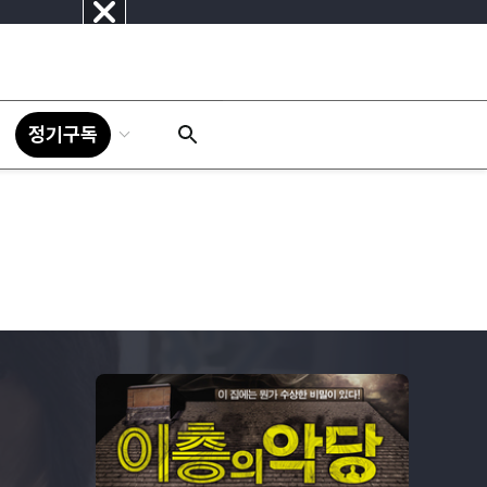
닫
기
정기구독