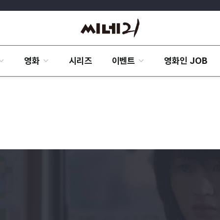
영화
시리즈
이벤트
영화인 JOB