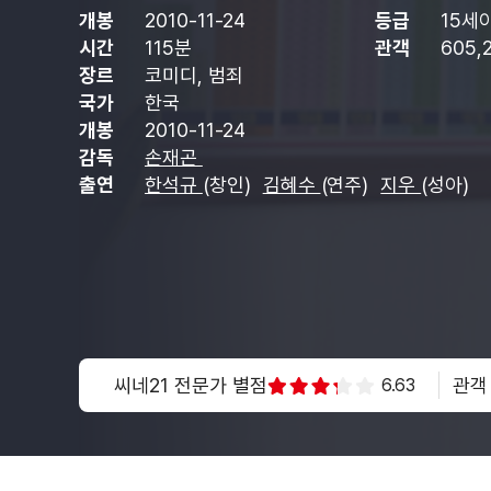
개봉
2010-11-24
등급
15세
시간
115분
관객
605,
장르
코미디, 범죄
국가
한국
개봉
2010-11-24
감독
손재곤
출연
한석규
(창인)
김혜수
(연주)
지우
(성아)
씨네21 전문가 별점
관객
6.63