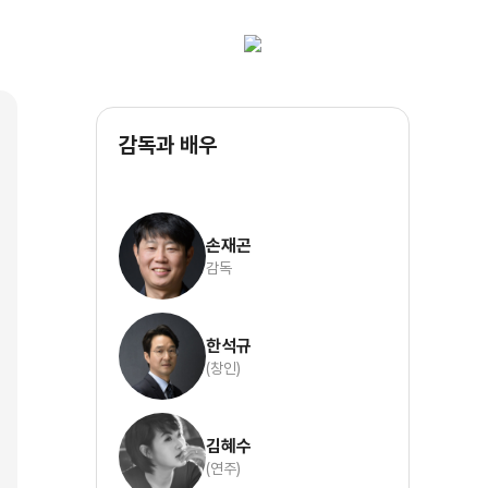
감독과 배우
손재곤
감독
한석규
(창인)
김혜수
(연주)