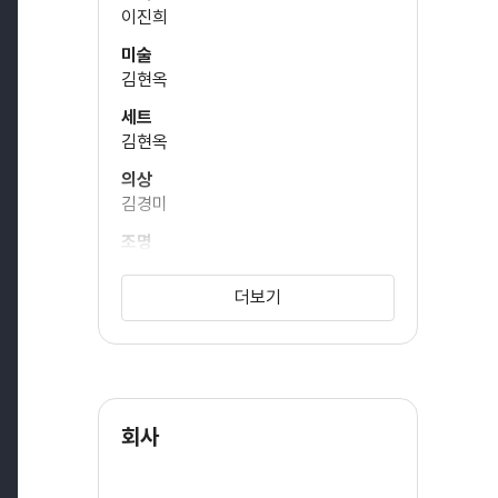
이진희
미술
동호
김현옥
((특별훌연) 현철)
세트
김현옥
박혁권
의상
((특별훌연) 조과장)
김경미
조명
이병훈
더보기
아트디렉터
염진
현장편집
원창재
회사