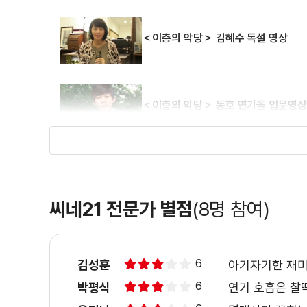
＜이층의 악당＞ 김혜수 독설 영상
＜이층의 악당＞ 동호 연기돌 입문영
＜이층의 악당＞ VIP시사회 영상
씨네21 전문가 별점
(8명 참여)
＜이층의 악당＞ 명품 악당의 조건 영
6
김성훈
아기자기한 재미
6
박평식
연기 호흡은 찰
＜이층의 악당＞ 포스터 촬영현장 영