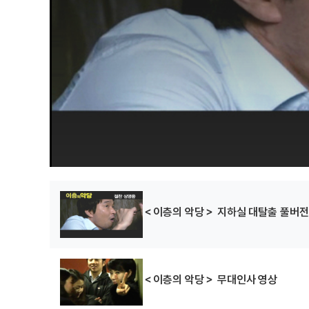
＜이층의 악당＞ 지하실 대탈출 풀버전
＜이층의 악당＞ 무대인사 영상