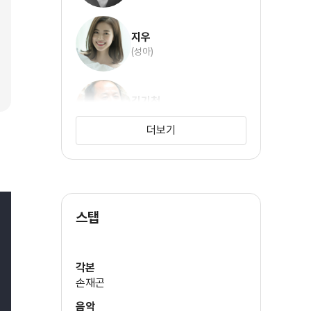
지우
(성아)
김기천
(성식)
더보기
이용녀
(옆집)
스탭
이장우
(오순경)
각본
손재곤
엄기준
음악
((특별훌연) 하대표)