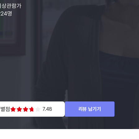
이상관람가
224명
 별점
7.48
리뷰 남기기