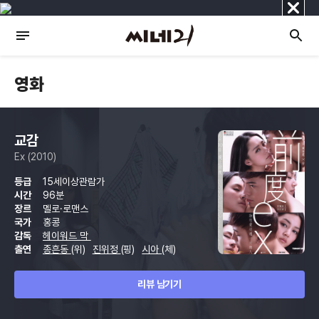
닫
기
영화
교감
Ex (2010)
등급
15세이상관람가
시간
96분
장르
멜로·로맨스
국가
홍콩
감독
헤이워드 막
출연
종흔동
(위)
진위정
(핑)
시아
(체)
리뷰 남기기