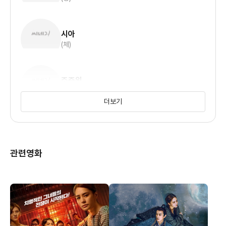
시아
(체)
주준위
(우디)
더보기
관련영화