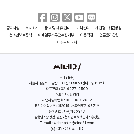
공지사항
회사소개
광고 및 제휴 안내
고객센터
개인정보취급방침
무림축구
정복의 신 징기즈칸
청소년보호정책
이메일주소무단수집거부
이용약관
언론윤리강령
(2017)
(2017)
이용자위원회
씨네21(주)
서울시 영등포구 당산로 41길 11 SK V1센터 E동 1102호
대표전화 : 02-6377-0500
대표이사 : 장영엽
사업자등록번호 : 105-86-57632
통신판매업번호 : 제2015-서울영등포-0671호
등록번호 : 서울,자00347
발행인 : 장영엽, 편집•청소년보호책임자 : 송경원
E-mail :
webmaster@cine21.com
(c) CINE21 Co., LTD