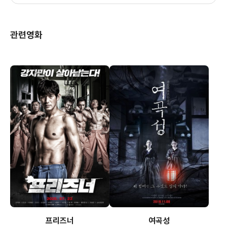
관련영화
프리즈너
여곡성