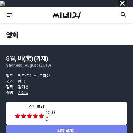
닫
기
영화
8월, 비(悲)(가제)
Sadness, August (2010)
장르
멜로·로맨스, 드라마
국가
한국
감독
김지용
출연
손성윤
관객 별점
10.0
0
리뷰 남기기