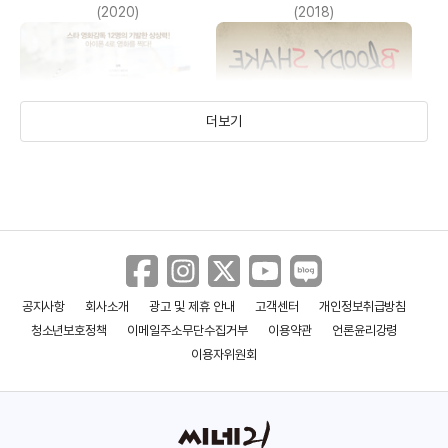
(2020)
(2018)
더보기
공지사항
회사소개
광고 및 제휴 안내
고객센터
개인정보취급방침
아이폰4 필름 페스티벌
블러디 쉐이크
청소년보호정책
이메일주소무단수집거부
이용약관
언론윤리강령
(2010)
(2009)
이용자위원회