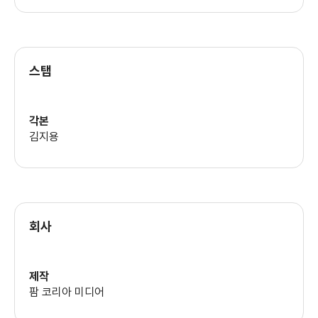
스탭
각본
김지용
회사
제작
팜 코리아 미디어