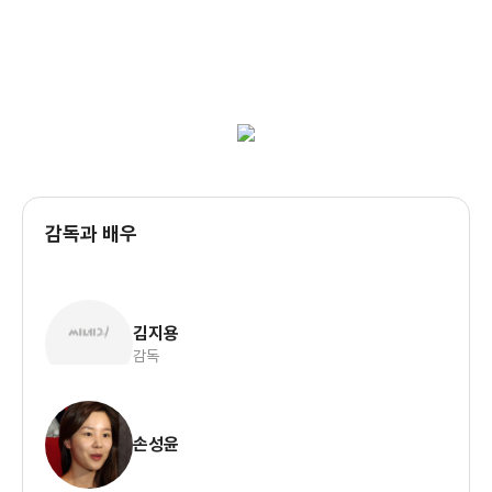
감독과 배우
김지용
감독
손성윤