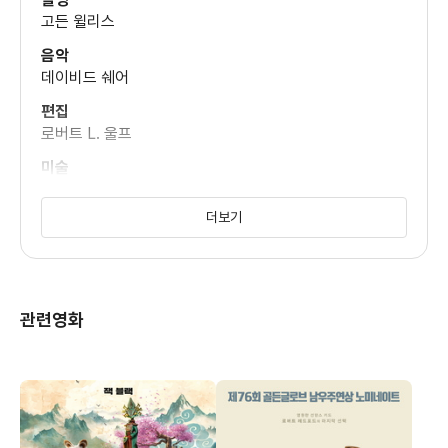
스테판 콜린스
고든 윌리스
(휴 W. 슬론 주니어)
음악
데이비드 쉐어
존 맥마틴
편집
(스콧)
로버트 L. 울프
미술
조지 젠킨스
F. 머레이 아브라함
더보기
(폴 리퍼)
할 홀브룩
(딥 스트로우)
관련영화
메레디스 백스터
(데비 슬론)