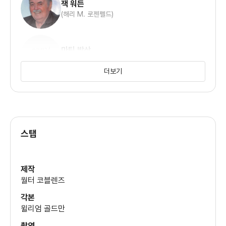
잭 워든
(해리 M. 로젠펠드)
마틴 발삼
(하워드 사이먼스)
더보기
제이슨 로바즈
(벤 브래들리)
스탭
제인 알렉산더
(주디 호백)
제작
월터 코블렌즈
네드 비티
각본
(마틴 다디스)
윌리엄 골드만
촬영