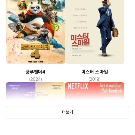
페니 풀러
(샐리 에이큰)
데이빗 아킨
(유진 바친스키)
프랭크 라티모어
(판사)
쿵푸팬더4
미스터 스마일
(2024)
(2018)
더보기