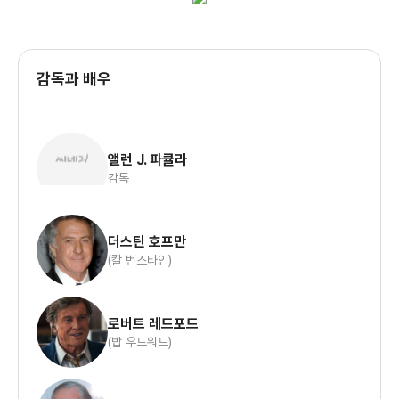
감독과 배우
앨런 J. 파큘라
감독
더스틴 호프만
(칼 번스타인)
로버트 레드포드
(밥 우드워드)