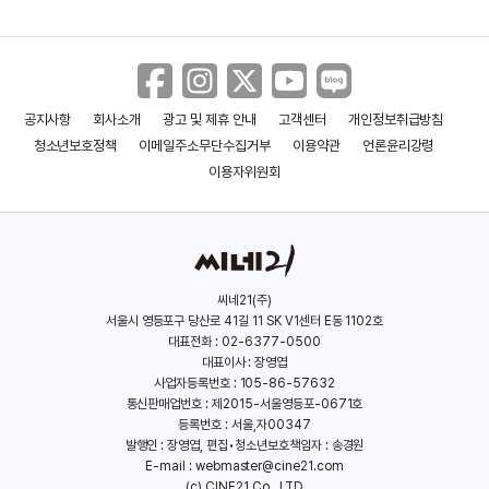
공지사항
회사소개
광고 및 제휴 안내
고객센터
개인정보취급방침
아메리카 뮤직&와일드
더 마이어로위츠 스토리스
청소년보호정책
이메일주소무단수집거부
이용약관
언론윤리강령
(2018)
(2017)
이용자위원회
씨네21(주)
서울시 영등포구 당산로 41길 11 SK V1센터 E동 1102호
대표전화 : 02-6377-0500
대표이사 : 장영엽
사업자등록번호 : 105-86-57632
통신판매업번호 : 제2015-서울영등포-0671호
등록번호 : 서울,자00347
발행인 : 장영엽, 편집•청소년보호책임자 : 송경원
E-mail :
webmaster@cine21.com
(c) CINE21 Co., LTD