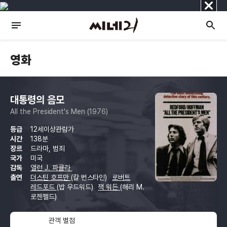
닫
기
영화
대통령의 음모
All the President's Men (1976)
등급
12세이상관람가
시간
138분
장르
드라마, 범죄
국가
미국
감독
앨런 J. 파큘라
출연
더스틴 호프만
(칼 번스타인)
로버트
레드포드
(밥 우드워드)
잭 워든
(해리 M.
로젠펠드)
관객 별점