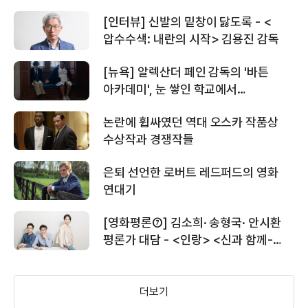
[인터뷰] 신발의 밑창이 닳도록 - <
압수수색: 내란의 시작> 김용진 감독
[뉴욕] 알렉산더 페인 감독의 '바튼
아카데미', 눈 쌓인 학교에서
크리스마스를!
논란에 휩싸였던 역대 오스카 작품상
수상작과 경쟁작들
은퇴 선언한 로버트 레드퍼드의 영화
연대기
[영화평론⑦] 김소희· 송형국· 안시환
평론가 대담 - <인랑> <신과 함께-
인과 연> <공작>
더보기