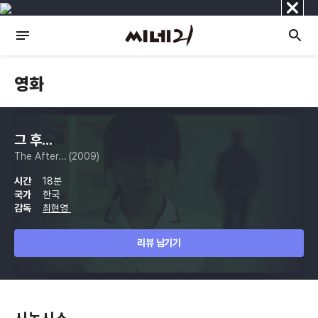
닫
기
영화
그 후...
The After... (2009)
시간
18분
국가
한국
감독
최현영
리뷰 남기기