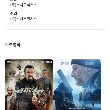
(주)소나무픽쳐스
수입
(주)소나무픽쳐스
관련영화