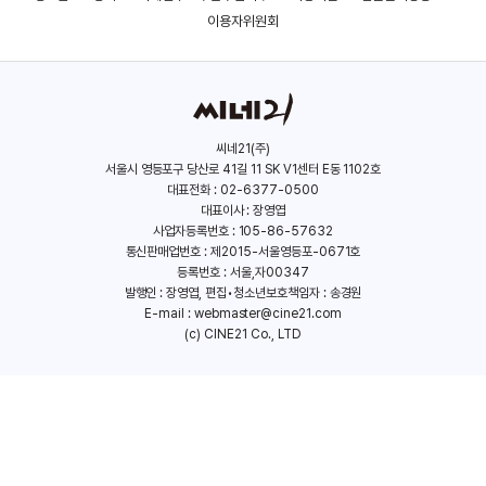
(2019)
(2018)
이용자위원회
씨네21(주)
서울시 영등포구 당산로 41길 11 SK V1센터 E동 1102호
대표전화 : 02-6377-0500
대표이사 : 장영엽
사업자등록번호 : 105-86-57632
통신판매업번호 : 제2015-서울영등포-0671호
등록번호 : 서울,자00347
발행인 : 장영엽, 편집•청소년보호책임자 : 송경원
E-mail :
webmaster@cine21.com
(c) CINE21 Co., LTD
휴매니티 뷰로우: 인류관리국
세일즈맨의 전설
(2017)
(2017)