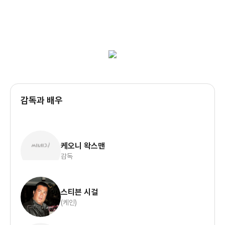
감독과 배우
케오니 왁스맨
감독
스티븐 시걸
(케인)