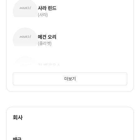
사라 린드
(사라)
메건 오리
(줄리엣)
길 벨로우스
(니콜라이 푸틴)
더보기
회사
배급