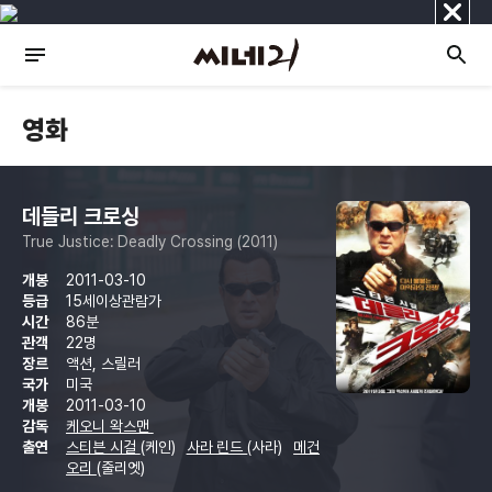
닫
기
영화
데들리 크로싱
True Justice: Deadly Crossing (2011)
개봉
2011-03-10
등급
15세이상관람가
시간
86분
관객
22명
장르
액션, 스릴러
국가
미국
개봉
2011-03-10
감독
케오니 왁스맨
출연
스티븐 시걸
(케인)
사라 린드
(사라)
메건
오리
(줄리엣)