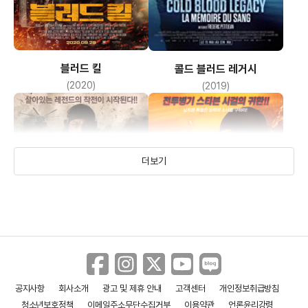
블러드 킬
콜드 블러드 레거시
(2020)
(2019)
더보기
공지사항
회사소개
광고 및 제휴 안내
고객센터
개인정보취급방침
스티븐 시걸의 제네럴 커맨더
스티븐 시걸의 테이큰 파이널
청소년보호정책
이메일주소무단수집거부
이용약관
언론윤리강령