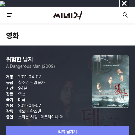
닫
기
영화
위험한 남자
A Dangerous Man (2009)
개봉
2011-04-07
등급
청소년 관람불가
시간
94분
장르
액션
국가
미국
개봉
2011-04-07
감독
케오니 왁스맨
출연
스티븐 시걸
마르라이나 마
리뷰 남기기