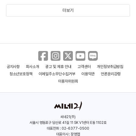
더보기
공지사항
회사소개
광고 및 제휴 안내
고객센터
개인정보취급방침
스티븐 시걸의 테이큰 파이널
세일즈맨의 전설
청소년보호정책
이메일주소무단수집거부
이용약관
언론윤리강령
(2018)
(2017)
이용자위원회
씨네21(주)
서울시 영등포구 당산로 41길 11 SK V1센터 E동 1102호
대표전화 : 02-6377-0500
대표이사 : 장영엽