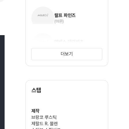
랄프 파인즈
(아몬)
엠베스 데이비츠
(헬렌 허쉬)
더보기
캐럴라인 구돌
(에밀리 쉰들러)
스탭
조나단 사갈
(폴덱 페퍼버그)
제작
브랑코 루스틱
엔드레즈 스위린
제랄드 R. 몰렌
(줄리앙 셰너)