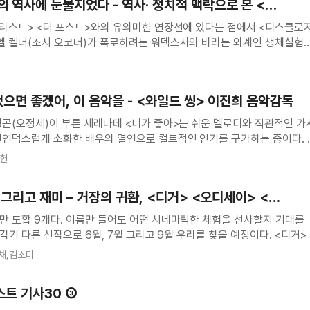
의 역사에 눈물지었다 - 역사· 정치적 맥락으로 본 <
 리스트> <더 포스트>와의 유의미한 연장선에 있다는 점에서 <디스클로
엘 켈너(조시 오코너)가 폭로하려는 워덱스사의 비리는 외계인 생체실험
외계인이 등장하는 영상의 진위는 몇초 만에 지나가는 대사 외에는 조작
아했으면 좋겠어, 이 음악을 - <와일드 씽> 이진희 음악감독
성곤(오정세)이 부른 세레나데 <니가 좋아>는 쉬운 멜로디와 직관적인 가
천연덕스럽게 소화한 배우의 열연으로 컬트적인 인기를 구가하는 중이다. 
 들을 수는 없는 이 노래의 작사, 작곡은 이진희 음악감독이 했다. 그가
종헌
차트 2위
, 그리고 재미 – 거장의 귀환, <디거> <오디세이> <
만 도합 9개다. 이름만 들어도 어떤 시네마틱한 체험을 선사할지 기대를
기 다른 신작으로 6월, 7월 그리고 9월 우리를 찾을 예정이다. <디거> <
집기사로 워너브러더스의 2025년을 다루었고, 워너브러더스의 공동 의장 겸
채,김소미
스트 기사30 ➂