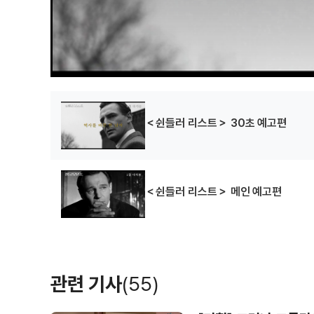
＜쉰들러 리스트＞ 30초 예고편
＜쉰들러 리스트＞ 메인 예고편
관련 기사
(55)