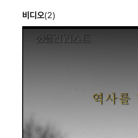
비디오
(2)
T
h
i
s
i
s
a
m
o
d
a
l
w
i
n
d
o
w
.