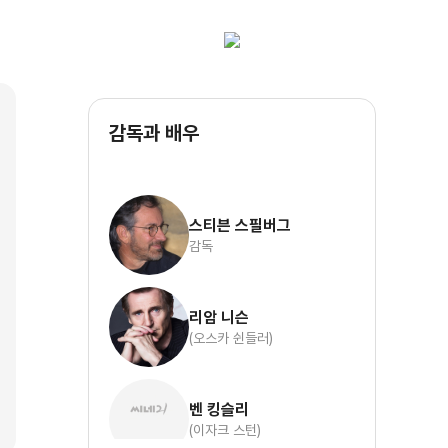
감독과 배우
스티븐 스필버그
감독
리암 니슨
(오스카 쉰들러)
벤 킹슬리
(이자크 스턴)