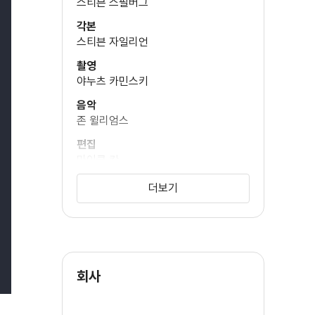
스티븐 스필버그
각본
스티븐 자일리언
노버트 웨이서
(알버트 휴어)
촬영
야누츠 카민스키
음악
존 윌리엄스
편집
마이클 칸
미술
더보기
알란 스타스키
분장
크리스티나 스미스
원작
회사
토마스 케닐리
음향