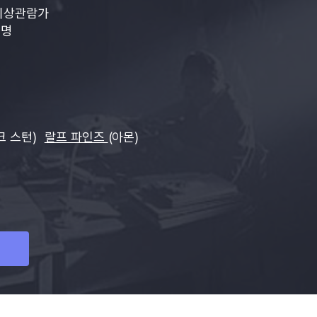
이상관람가
3명
크 스턴)
랄프 파인즈
(아몬)