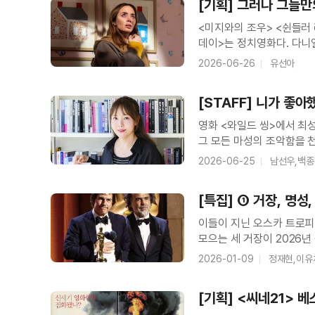
[기획] 그러나 그들만
디스클로저 데이>
<미지와의 조우> <쉰들러
데이>는 정치영화다. 다니
고문을 촬영한 영상이다. 
2026-06-26
유선아
가능성의 의혹을 전혀 받지
[STAFF] 니가 좋
영화 <와일드 씽>에서 최
그 모든 마성의 조악함을 
들어봤을 수는 있어도 한번만
2026-06-25
남선우,백
영화 속 세계에서 38주간 
[특집] ➀ 거장, 명성
디스클로저 데이>
이들이 지닌 오스카 트로피
모으는 세 거장이 2026년 각
씨네21>은 1530호 특
2026-01-09
정재현,이유
CEO 패멀라 앱디와 마이
[기획] <씨네21> 베