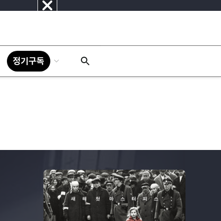
닫
기
정기구독