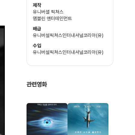
로널드 주킨스
제작
의상
유니버셜 픽쳐스
안나 B. 셰퍼드
앰블린 엔터테인먼트
제작총지휘
배급
캐슬린 케네디
유니버설픽쳐스인터내셔널코리아(유)
수입
유니버설픽쳐스인터내셔널코리아(유)
관련영화