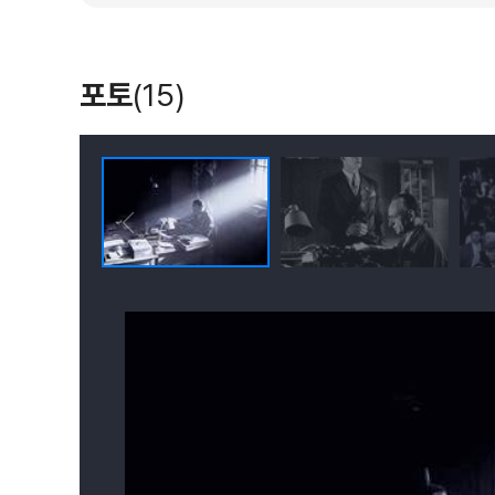
포토
(15)