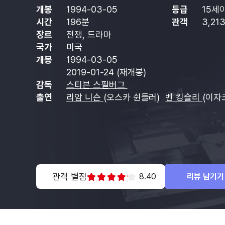
개봉
1994-03-05
등급
15세
시간
196분
관객
3,21
장르
전쟁, 드라마
국가
미국
개봉
1994-03-05
2019-01-24 (재개봉)
감독
스티븐 스필버그
출연
리암 니슨
(오스카 쉰들러)
벤 킹슬리
(이자
관객 별점
8.40
리뷰 남기기