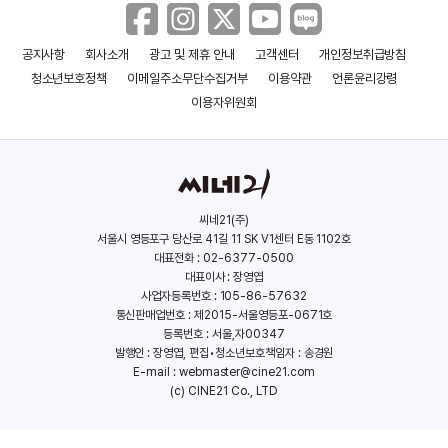
공지사항
회사소개
광고 및 제휴 안내
고객센터
개인정보취급방침
스카이스크래퍼
삼손
청소년보호정책
이메일주소무단수집거부
이용약관
언론윤리강령
(2018)
(2018)
이용자위원회
씨네21(주)
서울시 영등포구 당산로 41길 11 SK V1센터 E동 1102호
대표전화 : 02-6377-0500
대표이사 : 장영엽
사업자등록번호 : 105-86-57632
통신판매업번호 : 제2015-서울영등포-0671호
등록번호 : 서울,자00347
발행인 : 장영엽, 편집•청소년보호책임자 : 송경원
E-mail :
webmaster@cine21.com
(c) CINE21 Co., LTD
루시드: 자각몽
블루 월드 오더
(2018)
(2017)