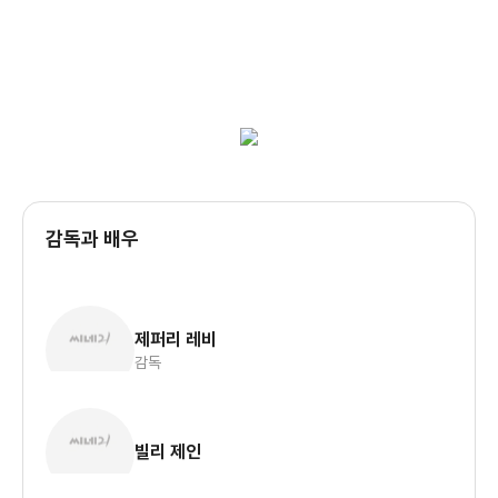
감독과 배우
제퍼리 레비
감독
빌리 제인