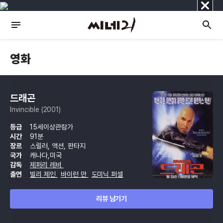
닫
기
영화
드래곤
Invincible (2001)
등급
15세이상관람가
시간
91분
장르
스릴러, 액션, 판타지
국가
캐나다,미국
감독
제퍼리 레비
출연
빌리 제인
바이런 만
도미닉 퍼셀
리뷰 남기기