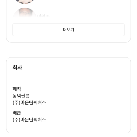
이원종
(경수)
더보기
회사
제작
동녘필름
(주)마운틴픽쳐스
배급
(주)마운틴픽쳐스