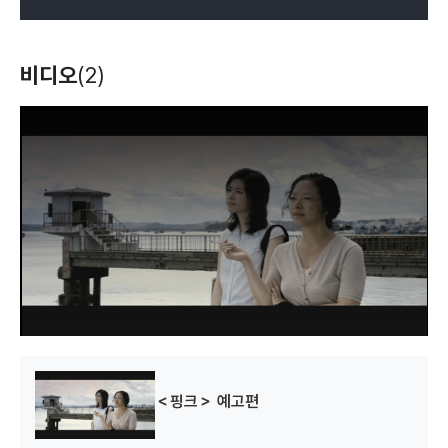
비디오
(2)
T
h
i
s
i
s
a
m
o
d
a
l
w
i
n
d
o
w
.
＜핑크＞ 예고편