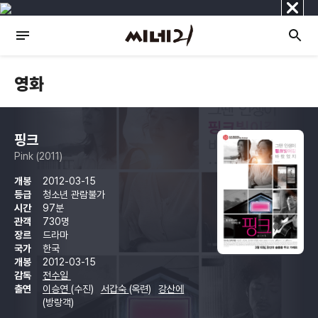
닫
기
영화
핑크
Pink (2011)
개봉
2012-03-15
등급
청소년 관람불가
시간
97분
관객
730명
장르
드라마
국가
한국
개봉
2012-03-15
감독
전수일
출연
이승연
(수진)
서갑숙
(옥련)
강산에
(방랑객)