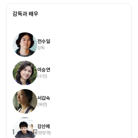
감독과 배우
전수일
감독
이승연
(수진)
서갑숙
(옥련)
강산에
(방랑객)