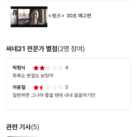
＜핑크＞ 30초 예고편
씨네21 전문가 별점
(2명 참여)
박평식
4
화폭도 붓질도 낡았어
이용철
3
질펀하면 그나마 좋을 텐데 내내 꿉꿉하기만
관련 기사
(5)