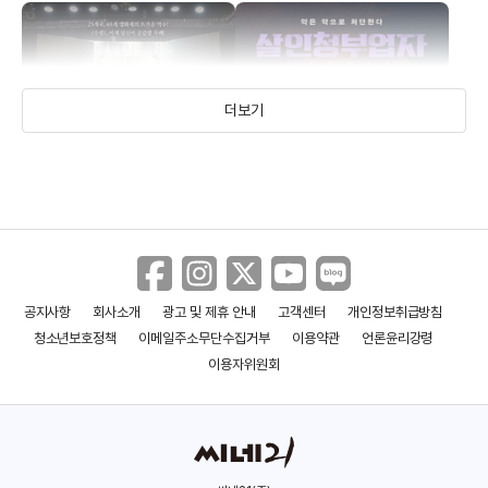
더보기
공지사항
회사소개
광고 및 제휴 안내
고객센터
개인정보취급방침
수련
살인청부업자
청소년보호정책
이메일주소무단수집거부
이용약관
언론윤리강령
(2024)
(2022)
이용자위원회