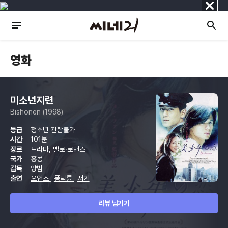
닫
기
영화
미소년지련
Bishonen (1998)
등급
청소년 관람불가
시간
101분
장르
드라마, 멜로·로맨스
국가
홍콩
감독
양범
출연
오언조
풍덕륜
서기
리뷰 남기기