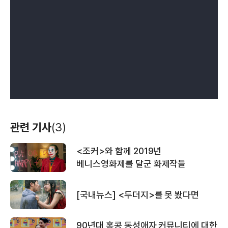
관련 기사
(3)
<조커>와 함께 2019년
베니스영화제를 달군 화제작들
[국내뉴스] <두더지>를 못 봤다면
90년대 홍콩 동성애자 커뮤니티에 대한