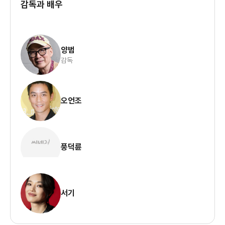
감독과 배우
양범
감독
오언조
풍덕륜
서기