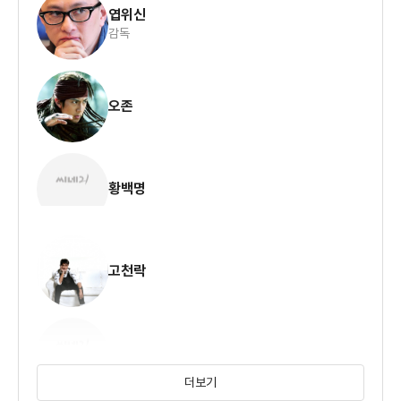
엽위신
감독
오존
황백명
고천락
오경
더보기