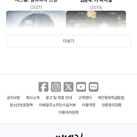
엽문4: 더 파이널
(2021)
(2019)
더보기
공지사항
회사소개
광고 및 제휴 안내
고객센터
개인정보취급방침
파라독스
양귀비 : 왕조의 여인
청소년보호정책
이메일주소무단수집거부
이용약관
언론윤리강령
(2017)
(2015)
이용자위원회