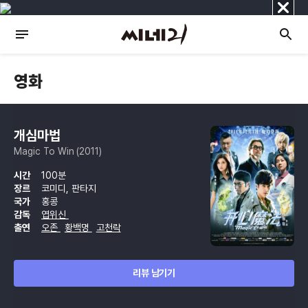
닫
기
영화
개심마법
Magic To Win (2011)
시간
100분
장르
코미디, 판타지
국가
홍콩
감독
엽위신
출연
오존
황백명
고천락
리뷰 남기기